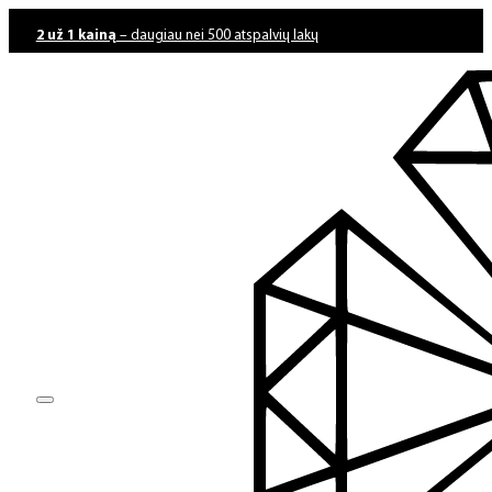
2 už 1 kainą
– daugiau nei 500 atspalvių lakų