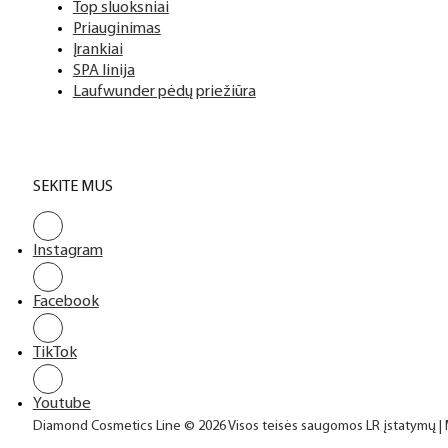
Top sluoksniai
Priauginimas
Įrankiai
SPA linija
Laufwunder pėdų priežiūra
SEKITE MUS
Instagram
Facebook
TikTok
Youtube
Diamond Cosmetics Line © 2026 Visos teisės saugomos LR įstatymų |