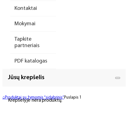
Kontaktai
Mokymai
Tapkite
partneriais
PDF katalogas
Jūsų krepšelis
⌂
Produktai su žymomis “sidabrinis”
Puslapis 1
Krepšelyje nėra produktų.