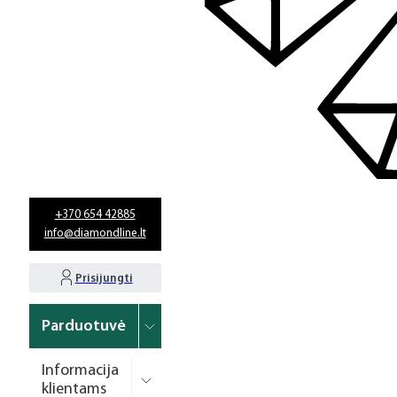
+370 654 42885
info@diamondline.lt
Prisijungti
Parduotuvė
Informacija
klientams