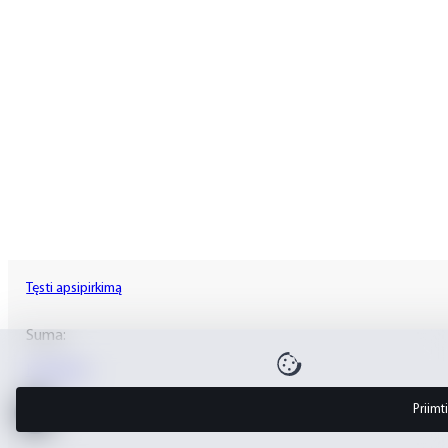
Tęsti apsipirkimą
Suma:
Krepšelis
Priimti