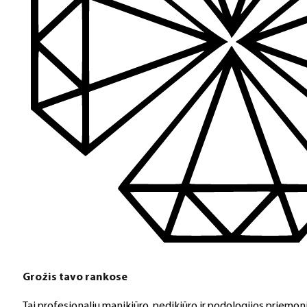
Grožis tavo rankose
Tai profesionalių manikiūro, pedikiūro ir podologijos priemoni