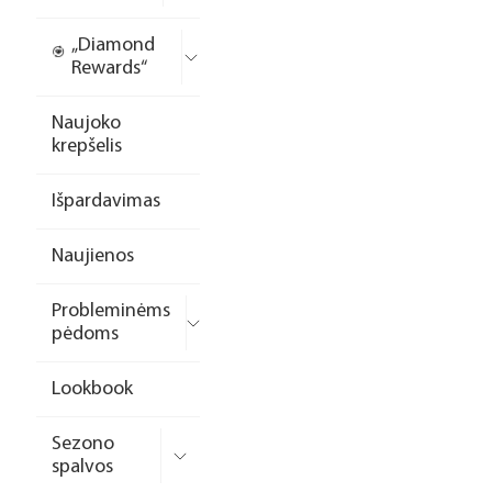
„Diamond
Rewards“
Naujoko
krepšelis
Išpardavimas
Naujienos
Probleminėms
pėdoms
Lookbook
Sezono
spalvos