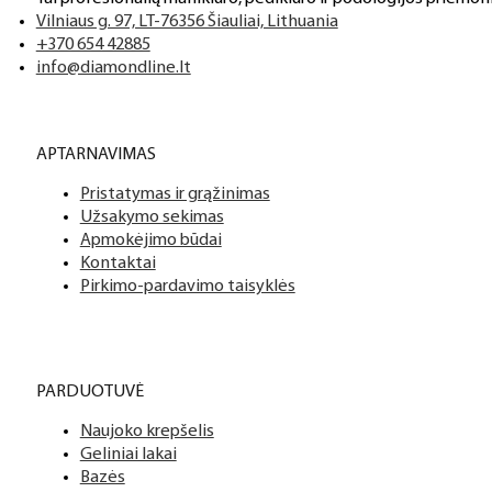
Vilniaus g. 97, LT-76356 Šiauliai, Lithuania
+370 654 42885
info@diamondline.lt
APTARNAVIMAS
Pristatymas ir grąžinimas
Užsakymo sekimas
Apmokėjimo būdai
Kontaktai
Pirkimo-pardavimo taisyklės
PARDUOTUVĖ
Naujoko krepšelis
Geliniai lakai
Bazės