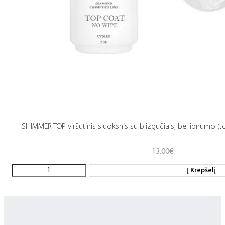
SHIMMER TOP viršutinis sluoksnis su blizgučiais, be lipnumo (t
13.00
€
Į Krepšelį