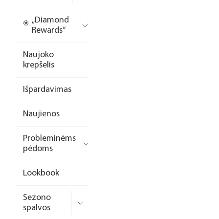
„Diamond
Rewards“
Naujoko
krepšelis
Išpardavimas
Naujienos
Probleminėms
pėdoms
Lookbook
Sezono
spalvos