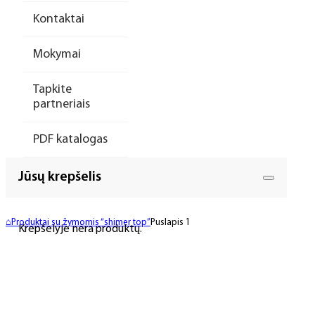
Kontaktai
Mokymai
Tapkite
partneriais
PDF katalogas
Jūsų krepšelis
⌂
Produktai su žymomis “shimer top”
Puslapis 1
Krepšelyje nėra produktų.