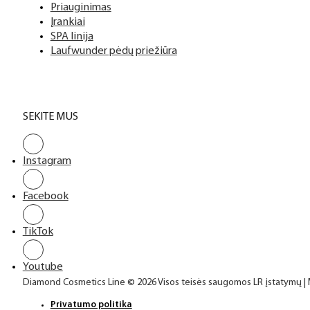
Priauginimas
Įrankiai
SPA linija
Laufwunder pėdų priežiūra
SEKITE MUS
Instagram
Facebook
TikTok
Youtube
Diamond Cosmetics Line © 2026 Visos teisės saugomos LR įstatymų |
Privatumo politika