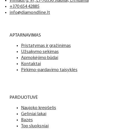
Vilniaus g. 97, LT-76356 Šiauliai, Lithuania
+370 654 42885
info@diamondline.lt
APTARNAVIMAS
Pristatymas ir grąžinimas
Užsakymo sekimas
Apmokėjimo būdai
Kontaktai
Pirkimo-pardavimo taisyklės
PARDUOTUVĖ
Naujoko krepšelis
Geliniai lakai
Bazės
Top sluoksniai