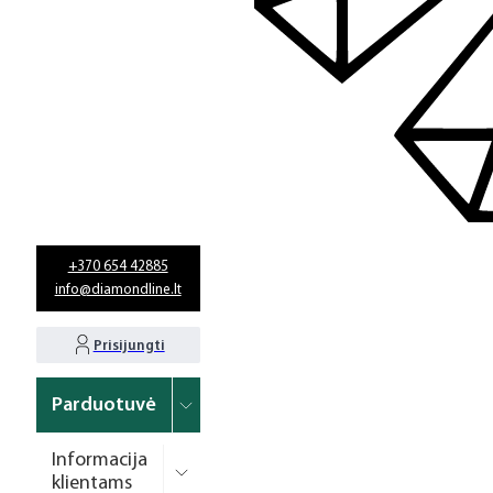
+370 654 42885
info@diamondline.lt
Prisijungti
Parduotuvė
Informacija
klientams