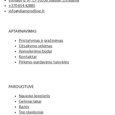
Vilniaus g. 97, LT-76356 Šiauliai, Lithuania
+370 654 42885
info@diamondline.lt
APTARNAVIMAS
Pristatymas ir grąžinimas
Užsakymo sekimas
Apmokėjimo būdai
Kontaktai
Pirkimo-pardavimo taisyklės
PARDUOTUVĖ
Naujoko krepšelis
Geliniai lakai
Bazės
Top sluoksniai