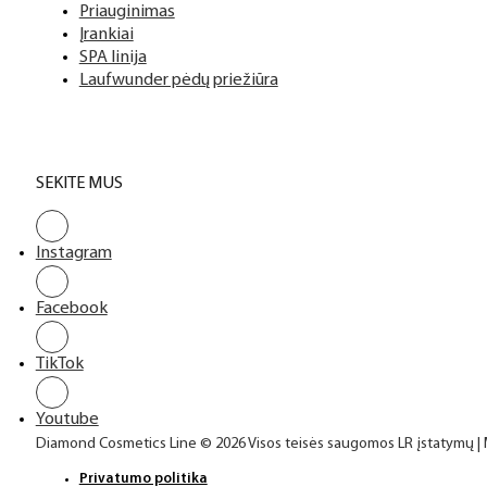
Priauginimas
Įrankiai
SPA linija
Laufwunder pėdų priežiūra
SEKITE MUS
Instagram
Facebook
TikTok
Youtube
Diamond Cosmetics Line © 2026 Visos teisės saugomos LR įstatymų |
Privatumo politika