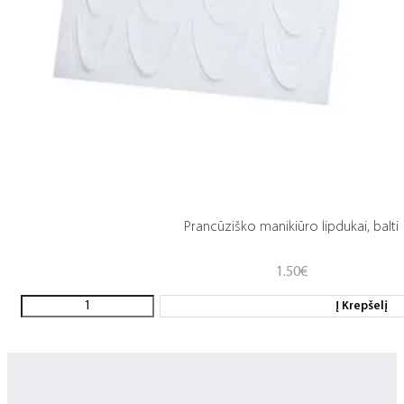
Prancūziško manikiūro lipdukai, balti
1.50
€
Į Krepšelį