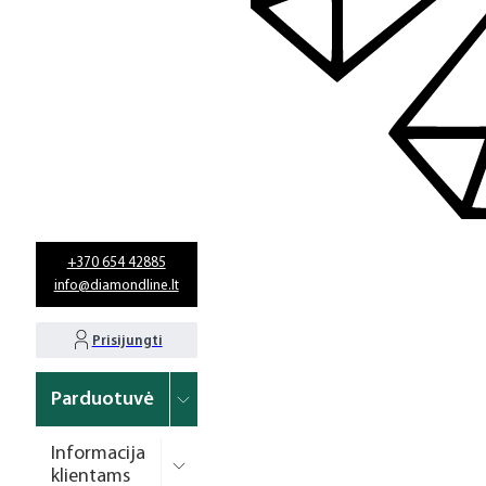
+370 654 42885
info@diamondline.lt
Prisijungti
Parduotuvė
Informacija
klientams