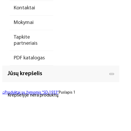
Kontaktai
Mokymai
Tapkite
partneriais
PDF katalogas
Jūsų krepšelis
⌂
Produktai su žymomis “SD-1933”
Puslapis 1
Krepšelyje nėra produktų.