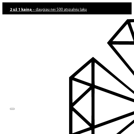
2 už 1 kainą
– daugiau nei 500 atspalvių lakų