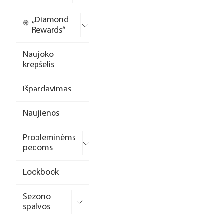
„Diamond
Rewards“
Naujoko
krepšelis
Išpardavimas
Naujienos
Probleminėms
pėdoms
Lookbook
Sezono
spalvos