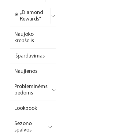
„Diamond
Rewards“
Naujoko
krepšelis
Išpardavimas
Naujienos
Probleminėms
pėdoms
Lookbook
Sezono
spalvos