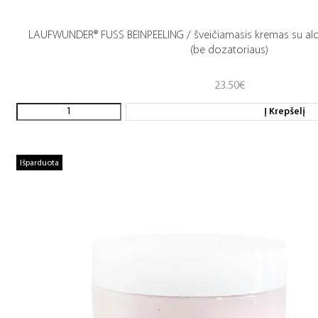
LAUFWUNDER® FUSS BEINPEELING / šveičiamasis kremas su aloe
(be dozatoriaus)
23.50
€
Į Krepšelį
Išparduota