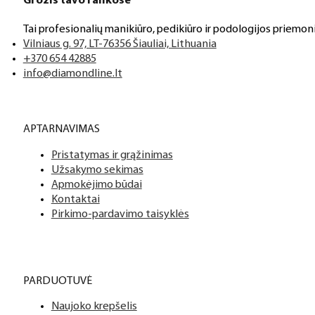
Grožis tavo rankose
Tai profesionalių manikiūro, pedikiūro ir podologijos priemoni
Vilniaus g. 97, LT-76356 Šiauliai, Lithuania
+370 654 42885
info@diamondline.lt
APTARNAVIMAS
Pristatymas ir grąžinimas
Užsakymo sekimas
Apmokėjimo būdai
Kontaktai
Pirkimo-pardavimo taisyklės
PARDUOTUVĖ
Naujoko krepšelis