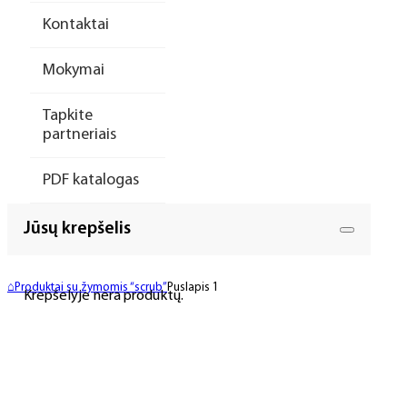
Kontaktai
Mokymai
Tapkite
partneriais
PDF katalogas
Jūsų krepšelis
⌂
Produktai su žymomis “scrub”
Puslapis 1
Krepšelyje nėra produktų.