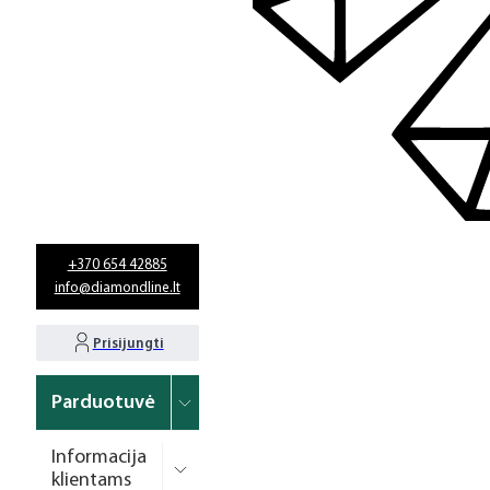
+370 654 42885
info@diamondline.lt
Prisijungti
Parduotuvė
Informacija
klientams