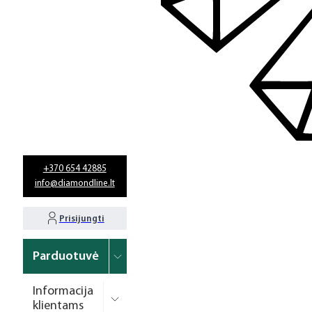
+370 654 42885
info@diamondline.lt
Prisijungti
Parduotuvė
Informacija
klientams