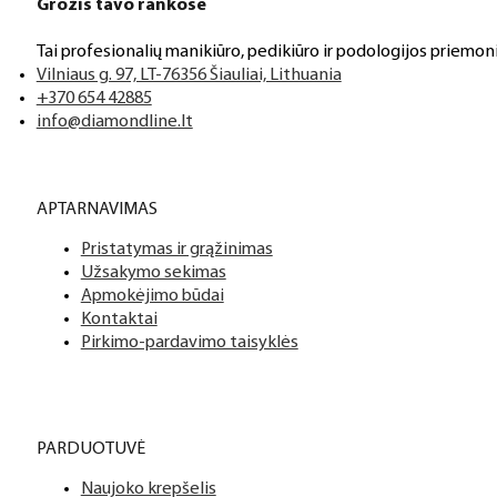
Grožis tavo rankose
Tai profesionalių manikiūro, pedikiūro ir podologijos priemoni
Vilniaus g. 97, LT-76356 Šiauliai, Lithuania
+370 654 42885
info@diamondline.lt
APTARNAVIMAS
Pristatymas ir grąžinimas
Užsakymo sekimas
Apmokėjimo būdai
Kontaktai
Pirkimo-pardavimo taisyklės
PARDUOTUVĖ
Naujoko krepšelis