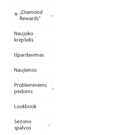
„Diamond
Rewards“
Naujoko
krepšelis
Išpardavimas
Naujienos
Probleminėms
pėdoms
Lookbook
Sezono
spalvos