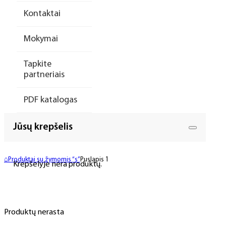
Kontaktai
Mokymai
Tapkite
partneriais
PDF katalogas
Jūsų krepšelis
⌂
Produktai su žymomis “s”
Puslapis 1
Krepšelyje nėra produktų.
Produktų nerasta