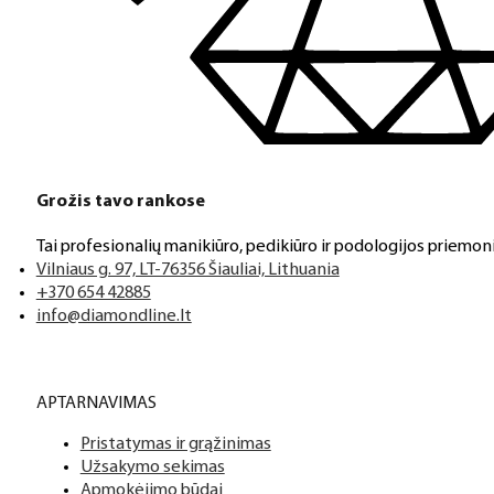
Grožis tavo rankose
Tai profesionalių manikiūro, pedikiūro ir podologijos priemoni
Vilniaus g. 97, LT-76356 Šiauliai, Lithuania
+370 654 42885
info@diamondline.lt
APTARNAVIMAS
Pristatymas ir grąžinimas
Užsakymo sekimas
Apmokėjimo būdai