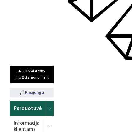
+370 654 42885
info@diamondline.lt
Prisijungti
Parduotuvė
Informacija
klientams