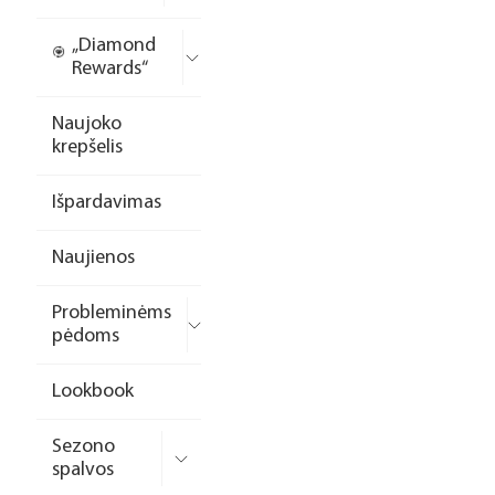
„Diamond
Rewards“
Naujoko
krepšelis
Išpardavimas
Naujienos
Probleminėms
pėdoms
Lookbook
Sezono
spalvos