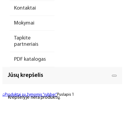
Kontaktai
Mokymai
Tapkite
partneriais
PDF katalogas
Jūsų krepšelis
⌂
Produktai su žymomis “rubber”
Puslapis 1
Krepšelyje nėra produktų.