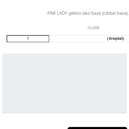
PINK LADY gelinio lako bazė (rubber base)
16.00
€
Į Krepšelį