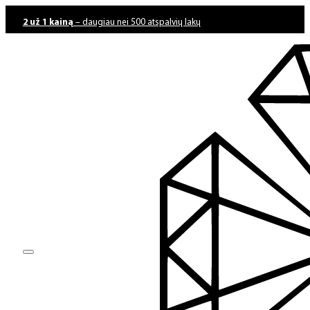
2 už 1 kainą
– daugiau nei 500 atspalvių lakų