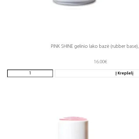
PINK SHINE gelinio lako bazė (rubber base)
16.00
€
Į Krepšelį