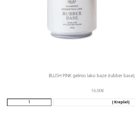
BLUSH PINK gelinio lako bazė (rubber base)
16.00
€
Į Krepšelį