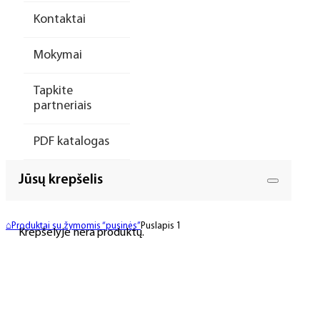
Kontaktai
Mokymai
Tapkite
partneriais
PDF katalogas
Jūsų krepšelis
⌂
Produktai su žymomis “pusinės”
Puslapis 1
Krepšelyje nėra produktų.