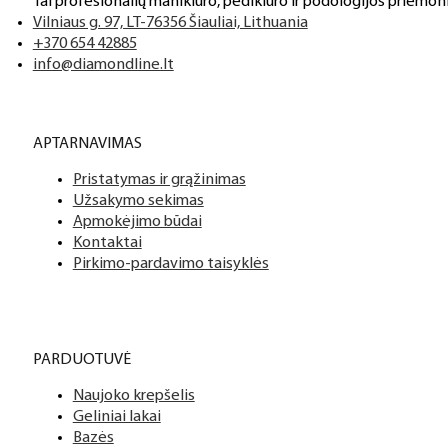
Tai profesionalių manikiūro, pedikiūro ir podologijos priemoni
Vilniaus g. 97, LT-76356 Šiauliai, Lithuania
+370 654 42885
info@diamondline.lt
APTARNAVIMAS
Pristatymas ir grąžinimas
Užsakymo sekimas
Apmokėjimo būdai
Kontaktai
Pirkimo-pardavimo taisyklės
PARDUOTUVĖ
Naujoko krepšelis
Geliniai lakai
Bazės