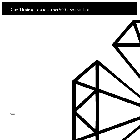
2 už 1 kainą
– daugiau nei 500 atspalvių lakų