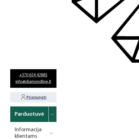
+370 654 42885
info@diamondline.lt
Prisijungti
Parduotuvė
Informacija
klientams