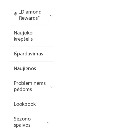
„Diamond
Rewards“
Naujoko
krepšelis
Išpardavimas
Naujienos
Probleminėms
pėdoms
Lookbook
Sezono
spalvos