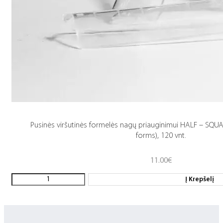
Pusinės viršutinės formelės nagų priauginimui HALF – SQU
forms), 120 vnt.
11.00
€
Į Krepšelį