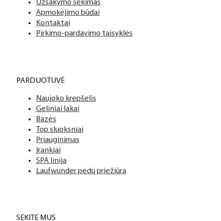
Užsakymo sekimas
Apmokėjimo būdai
Kontaktai
Pirkimo-pardavimo taisyklės
PARDUOTUVĖ
Naujoko krepšelis
Geliniai lakai
Bazės
Top sluoksniai
Priauginimas
Įrankiai
SPA linija
Laufwunder pėdų priežiūra
SEKITE MUS