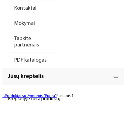
Kontaktai
Mokymai
Tapkite
partneriais
PDF katalogas
Jūsų krepšelis
⌂
Produktai su žymomis “Pudra”
Puslapis 1
Krepšelyje nėra produktų.