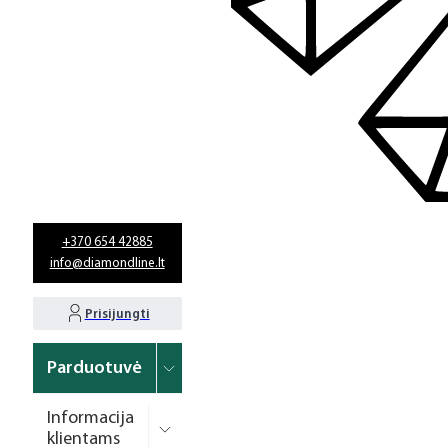
+370 654 42885
info@diamondline.lt
Prisijungti
Parduotuvė
Informacija
klientams