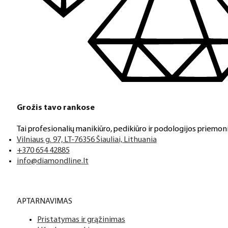
Grožis tavo rankose
Tai profesionalių manikiūro, pedikiūro ir podologijos priemoni
Vilniaus g. 97, LT-76356 Šiauliai, Lithuania
+370 654 42885
info@diamondline.lt
APTARNAVIMAS
Pristatymas ir grąžinimas