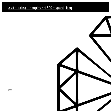
2 už 1 kainą
– daugiau nei 500 atspalvių lakų