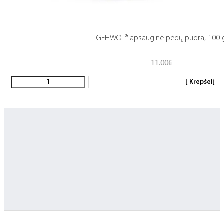
GEHWOL® apsauginė pėdų pudra, 100 
11.00
€
Į Krepšelį