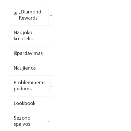
„Diamond
Rewards“
Naujoko
krepšelis
Išpardavimas
Naujienos
Probleminėms
pėdoms
Lookbook
Sezono
spalvos