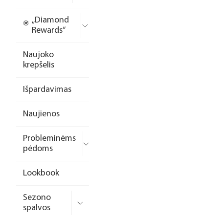
„Diamond
Rewards“
Naujoko
krepšelis
Išpardavimas
Naujienos
Probleminėms
pėdoms
Lookbook
Sezono
spalvos