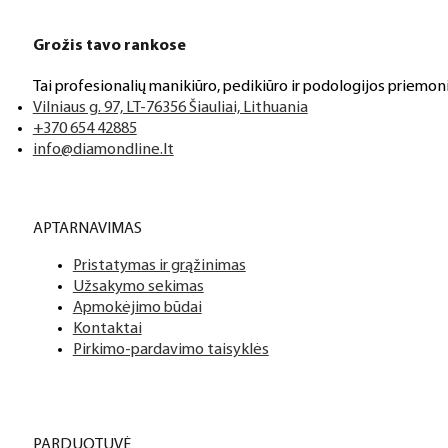
Grožis tavo rankose
Tai profesionalių manikiūro, pedikiūro ir podologijos priemoni
Vilniaus g. 97, LT-76356 Šiauliai, Lithuania
+370 654 42885
info@diamondline.lt
APTARNAVIMAS
Pristatymas ir grąžinimas
Užsakymo sekimas
Apmokėjimo būdai
Kontaktai
Pirkimo-pardavimo taisyklės
PARDUOTUVĖ