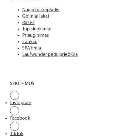
Naujoko krepšelis
Geliniai lakai
Bazės
Top sluoksniai
Priauginimas
Įrankiai
SPA linija
Laufwunder pėdų priežiūra
SEKITE MUS
Instagram
Facebook
TikTok