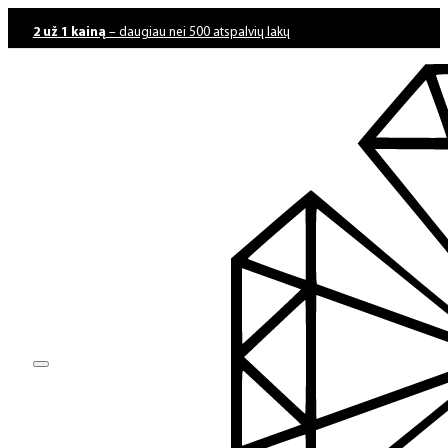
2 už 1 kainą
– daugiau nei 500 atspalvių lakų