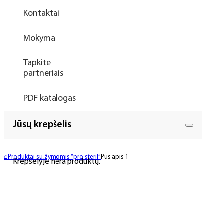
Kontaktai
Mokymai
Tapkite
partneriais
PDF katalogas
Jūsų krepšelis
⌂
Produktai su žymomis “pro steril”
Puslapis 1
Krepšelyje nėra produktų.