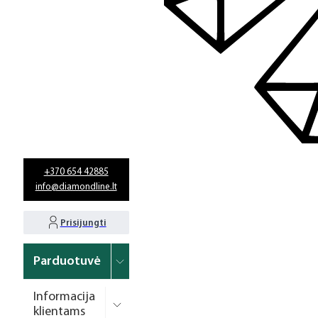
+370 654 42885
info@diamondline.lt
Prisijungti
Parduotuvė
Informacija
klientams