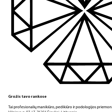
Turime daugiau nei 3000 produktų visiems Jūsų poreikiams – nu
PDF katalogas
Greitas pristatymas
Visus produktus turime vietoje ir pristatome visoje Lietuvoje
Klientų aptarnavimas
Jeigu turite klausimų ar iškilo problemų su užsakymu, mus pas
Grožis tavo rankose
Aukštos kokybės produkcija