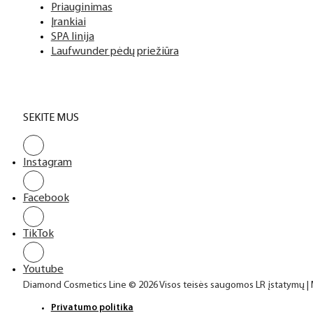
Top sluoksniai
Priauginimas
Įrankiai
SPA linija
Laufwunder pėdų priežiūra
SEKITE MUS
Instagram
Facebook
TikTok
Youtube
Diamond Cosmetics Line © 2026 Visos teisės saugomos LR įstatymų |