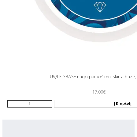
UV/LED BASE nago paruošimui skirta bazė,
17.00
€
Į Krepšelį