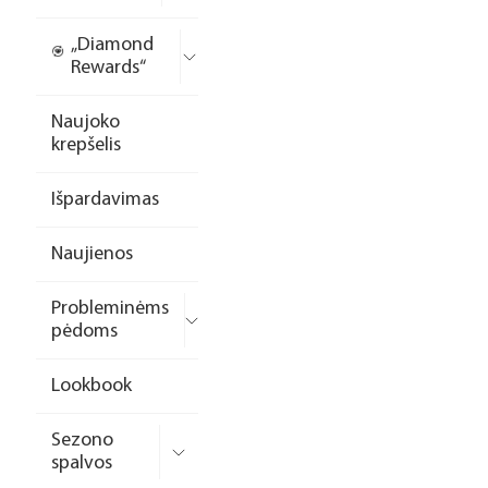
„Diamond
Rewards“
Naujoko
krepšelis
Išpardavimas
Naujienos
Probleminėms
pėdoms
Lookbook
Sezono
spalvos