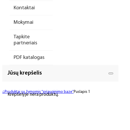
Kontaktai
Mokymai
Tapkite
partneriais
PDF katalogas
Jūsų krepšelis
⌂
Produktai su žymomis “priauginimo baze”
Puslapis 1
Krepšelyje nėra produktų.