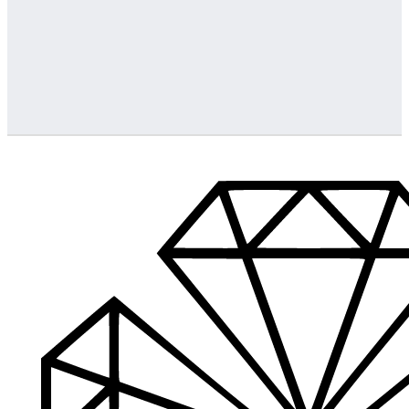
Greitas pristatymas
Visus produktus turime vietoje ir pristatome visoje Lietuvoje
…
Klientų aptarnavimas
Jeigu turite klausimų ar iškilo problemų su užsakymu, mus pas
Aukštos kokybės produkcija
Mes siūlome tik aukščiausios kokybės produktus nagams, ka
Platus prekių katalogas