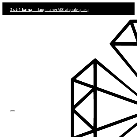
2 už 1 kainą
– daugiau nei 500 atspalvių lakų