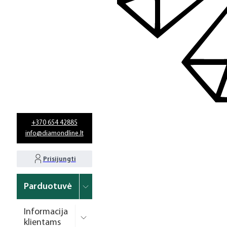
+370 654 42885
info@diamondline.lt
Prisijungti
Parduotuvė
Informacija
klientams