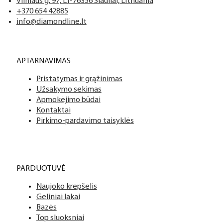
Tai profesionalių manikiūro, pedikiūro ir podologijos priemoni
Mes siūlome tik aukščiausios kokybės produktus nagams, ka
Vilniaus g. 97, LT-76356 Šiauliai, Lithuania
+370 654 42885
info@diamondline.lt
Platus prekių katalogas
APTARNAVIMAS
Turime daugiau nei 3000 produktų visiems Jūsų poreikiams – nu
Pristatymas ir grąžinimas
PDF katalogas
Užsakymo sekimas
Apmokėjimo būdai
Kontaktai
Pirkimo-pardavimo taisyklės
PARDUOTUVĖ
Naujoko krepšelis
Geliniai lakai
Bazės