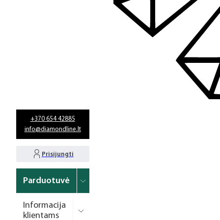
+370 654 42885
info@diamondline.lt
Prisijungti
Parduotuvė
Informacija
klientams