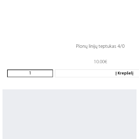
Plonų linijų teptukas 4/0
10.00
€
Į Krepšelį