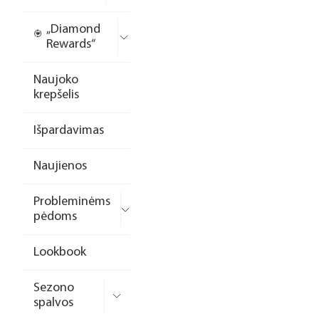
„Diamond
Rewards“
Naujoko
krepšelis
Išpardavimas
Naujienos
Probleminėms
pėdoms
Lookbook
Sezono
spalvos