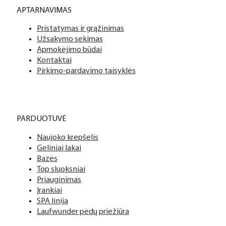
APTARNAVIMAS
Pristatymas ir grąžinimas
Užsakymo sekimas
Apmokėjimo būdai
Kontaktai
Pirkimo-pardavimo taisyklės
PARDUOTUVĖ
Naujoko krepšelis
Geliniai lakai
Bazės
Top sluoksniai
Priauginimas
Įrankiai
SPA linija
Laufwunder pėdų priežiūra