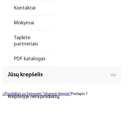
Kontaktai
Mokymai
Tapkite
partneriais
PDF katalogas
Jūsų krepšelis
⌂
Produktai su žymomis “plonom linijom”
Puslapis 1
Krepšelyje nėra produktų.