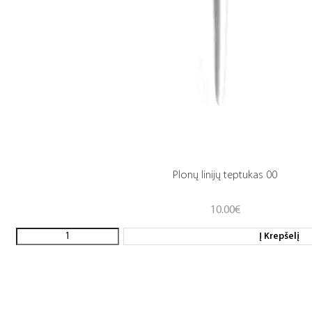
Plonų linijų teptukas 00
10.00
€
Į Krepšelį