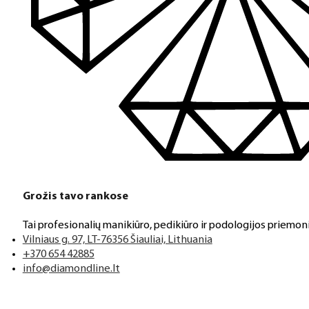
Grožis tavo rankose
Tai profesionalių manikiūro, pedikiūro ir podologijos priemoni
Vilniaus g. 97, LT-76356 Šiauliai, Lithuania
+370 654 42885
info@diamondline.lt