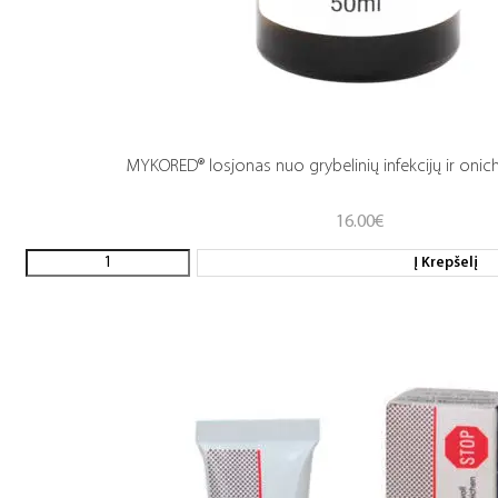
MYKORED® losjonas nuo grybelinių infekcijų ir onich
16.00
€
Į Krepšelį