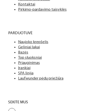
Apmokėjimo būdai
Kontaktai
Pirkimo-pardavimo taisyklės
PARDUOTUVĖ
Naujoko krepšelis
Geliniai lakai
Bazės
Top sluoksniai
Priauginimas
Įrankiai
SPA linija
Laufwunder pėdų priežiūra
SEKITE MUS