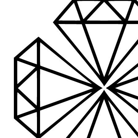
Jeigu turite klausimų ar iškilo problemų su užsakymu, mus pas
Aukštos kokybės produkcija
Mes siūlome tik aukščiausios kokybės produktus nagams, ka
Platus prekių katalogas
Turime daugiau nei 3000 produktų visiems Jūsų poreikiams – nu
PDF katalogas
Greitas pristatymas
Visus produktus turime vietoje ir pristatome visoje Lietuvoje