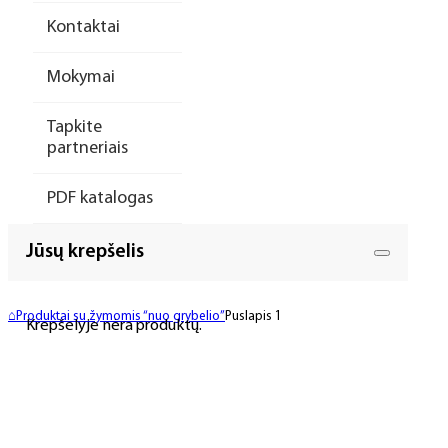
Kontaktai
Mokymai
Tapkite
partneriais
PDF katalogas
Jūsų krepšelis
⌂
Produktai su žymomis “nuo grybelio”
Puslapis 1
Krepšelyje nėra produktų.