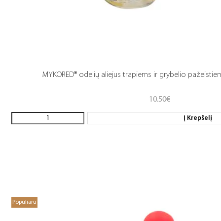
MYKORED® odelių aliejus trapiems ir grybelio pažeisti
10.50
€
Į Krepšelį
Populiaru