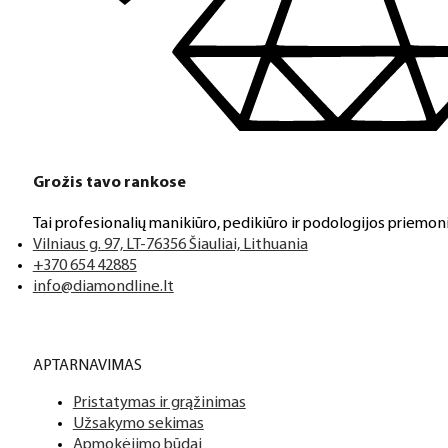
Klientų aptarnavimas
Jeigu turite klausimų ar iškilo problemų su užsakymu, mus pas
Grožis tavo rankose
Aukštos kokybės produkcija
Tai profesionalių manikiūro, pedikiūro ir podologijos priemoni
Mes siūlome tik aukščiausios kokybės produktus nagams, ka
Vilniaus g. 97, LT-76356 Šiauliai, Lithuania
+370 654 42885
info@diamondline.lt
Platus prekių katalogas
APTARNAVIMAS
Turime daugiau nei 3000 produktų visiems Jūsų poreikiams – nu
Pristatymas ir grąžinimas
PDF katalogas
Užsakymo sekimas