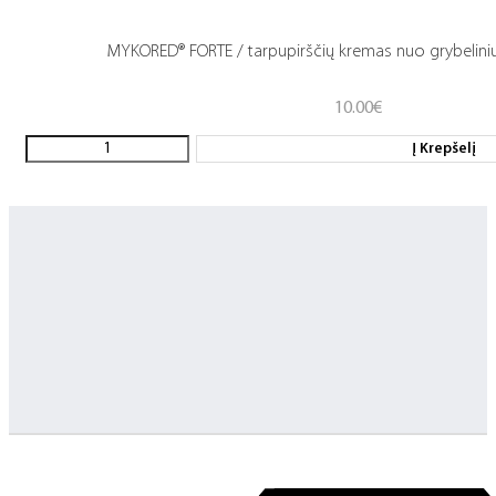
MYKORED® FORTE / tarpupirščių kremas nuo grybelinių 
10.00
€
Į Krepšelį
Greitas pristatymas
Visus produktus turime vietoje ir pristatome visoje Lietuvoje
…
Klientų aptarnavimas