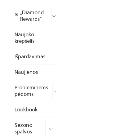
„Diamond
Rewards“
Naujoko
krepšelis
Išpardavimas
Naujienos
Probleminėms
pėdoms
Lookbook
Sezono
spalvos