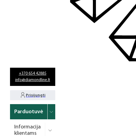
+370 654 42885
info@diamondline.lt
Prisijungti
Parduotuvė
Informacija
klientams