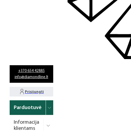
+370 654 42885
info@diamondline.lt
Prisijungti
Parduotuvė
Informacija
klientams