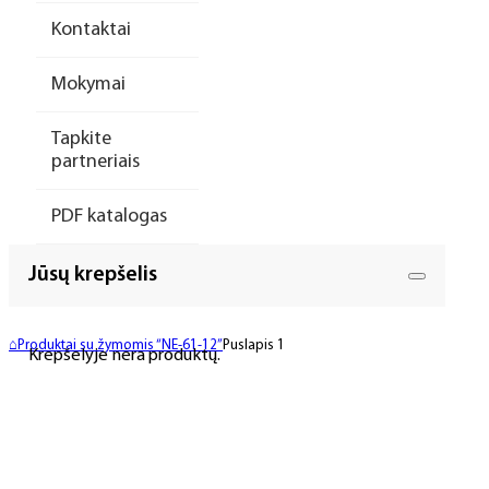
Kontaktai
Mokymai
Tapkite
partneriais
PDF katalogas
Jūsų krepšelis
⌂
Produktai su žymomis “NE-61-12”
Puslapis 1
Krepšelyje nėra produktų.