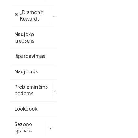
„Diamond
Rewards“
Naujoko
krepšelis
Išpardavimas
Naujienos
Probleminėms
pėdoms
Lookbook
Sezono
spalvos