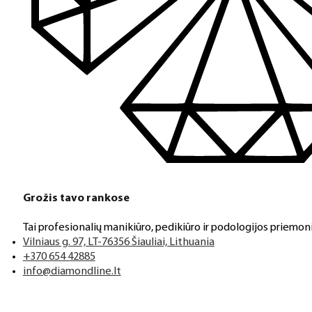
Grožis tavo rankose
Tai profesionalių manikiūro, pedikiūro ir podologijos priemoni
Vilniaus g. 97, LT-76356 Šiauliai, Lithuania
+370 654 42885
info@diamondline.lt