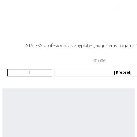
STALEKS profesionalios žnyplutės įaugusiems nagams 
30.00
€
Į Krepšelį