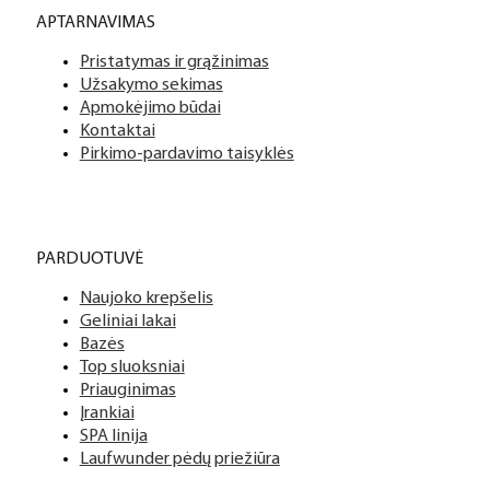
APTARNAVIMAS
Pristatymas ir grąžinimas
Užsakymo sekimas
Apmokėjimo būdai
Kontaktai
Pirkimo-pardavimo taisyklės
PARDUOTUVĖ
Naujoko krepšelis
Geliniai lakai
Bazės
Top sluoksniai
Priauginimas
Įrankiai
SPA linija
Laufwunder pėdų priežiūra