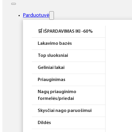
Elektros prietaisai
Higiena
Parduotuvė
Atributika
🛒 IŠPARDAVIMAS IKI -60%
Rinkiniai
Lakavimo bazės
Top sluoksniai
Geliniai lakai
Priauginimas
Nagų priauginimo
formelės/priedai
Skysčiai nago paruošimui
Dildės