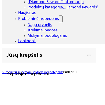
„Diamond Rewards“ informacija
Produktų kategorija „Diamond Rewards“
Naujienos
Probleminėms pėdoms
Nagų grybelis
Įtrūkimai pėdose
Mokymai podologams
Lookbook
Jūsų krepšelis
⌂
Produktai su žymomis “Modeling polygelis”
Puslapis 1
Krepšelyje nėra produktų.