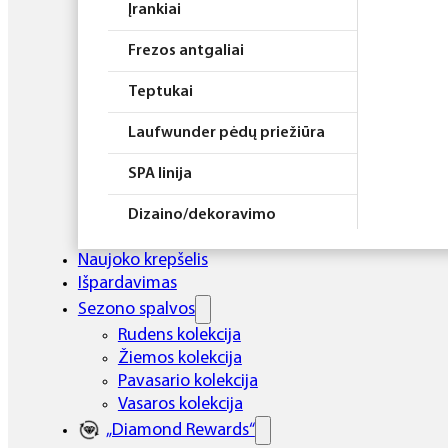
Įrankiai
Frezos antgaliai
Teptukai
Laufwunder pėdų priežiūra
SPA linija
Dizaino/dekoravimo
priemonės
Naujoko krepšelis
Elektros prietaisai
Išpardavimas
Sezono spalvos
Higiena
Rudens kolekcija
Žiemos kolekcija
Atributika
Pavasario kolekcija
Rinkiniai
Vasaros kolekcija
„Diamond Rewards“