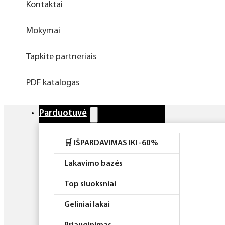
Kontaktai
Higiena
Mokymai
Atributika
Tapkite partneriais
Rinkiniai
PDF katalogas
Parduotuvė
🛒 IŠPARDAVIMAS IKI -60%
Lakavimo bazės
Top sluoksniai
Geliniai lakai