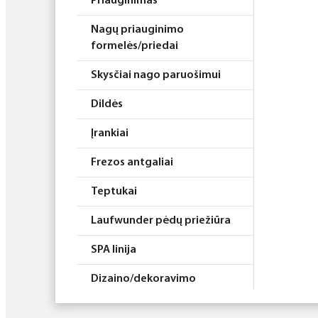
Priauginimas
Nagų priauginimo
formelės/priedai
Skysčiai nago paruošimui
Dildės
Įrankiai
Frezos antgaliai
Teptukai
Laufwunder pėdų priežiūra
SPA linija
Dizaino/dekoravimo
priemonės