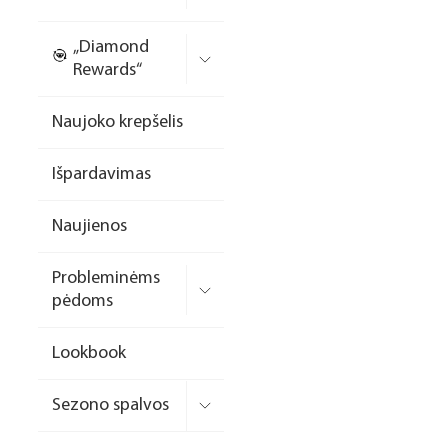
Nagų priauginimo
„Diamond
formelės/priedai
Rewards“
Skysčiai nago paruošimui
Naujoko krepšelis
Dildės
Išpardavimas
Įrankiai
Frezos antgaliai
Naujienos
Teptukai
Probleminėms
Laufwunder pėdų priežiūra
pėdoms
SPA linija
Lookbook
Dizaino/dekoravimo
priemonės
Sezono spalvos
Elektros prietaisai