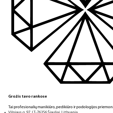
Grožis tavo rankose
Tai profesionalių manikiūro, pedikiūro ir podologijos priemoni
Vilniaus g. 97, LT-76356 Šiauliai, Lithuania