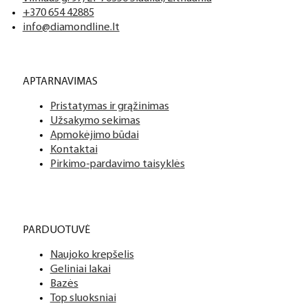
+370 654 42885
info@diamondline.lt
APTARNAVIMAS
Pristatymas ir grąžinimas
Užsakymo sekimas
Apmokėjimo būdai
Kontaktai
Pirkimo-pardavimo taisyklės
PARDUOTUVĖ
Naujoko krepšelis
Geliniai lakai
Bazės
Top sluoksniai