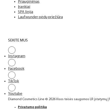
Priauginimas
Įrankiai
SPA linija
Laufwunder pėdų priežiūra
SEKITE MUS
Instagram
Facebook
TikTok
Youtube
Diamond Cosmetics Line © 2026 Visos teisės saugomos LR įstatymų |
Privatumo politika