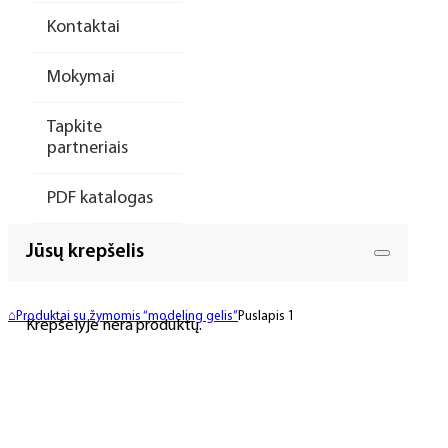
Kontaktai
Mokymai
Tapkite
partneriais
PDF katalogas
Jūsų krepšelis
⌂
Produktai su žymomis “modeling gelis”
Puslapis 1
Krepšelyje nėra produktų.