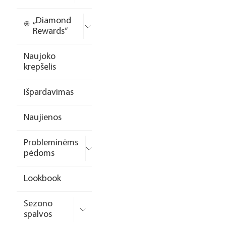
„Diamond
Rewards“
Naujoko
krepšelis
Išpardavimas
Naujienos
Probleminėms
pėdoms
Lookbook
Sezono
spalvos