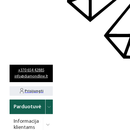
+370 654 42885
info@diamondline.lt
Prisijungti
Parduotuvė
Informacija
klientams