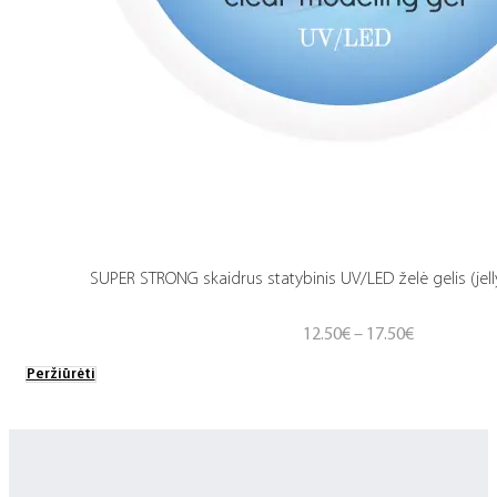
SUPER STRONG skaidrus statybinis UV/LED želė gelis (jell
Price
12.50
€
–
17.50
€
range:
Peržiūrėti
12.50€
through
17.50€