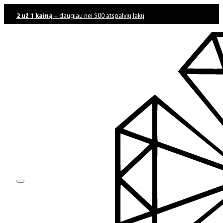
2 už 1 kainą
– daugiau nei 500 atspalvių lakų