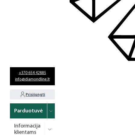
+370 654 42885
info@diamondline.lt
Prisijungti
Parduotuvė
Informacija
klientams