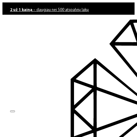
2 už 1 kainą
– daugiau nei 500 atspalvių lakų