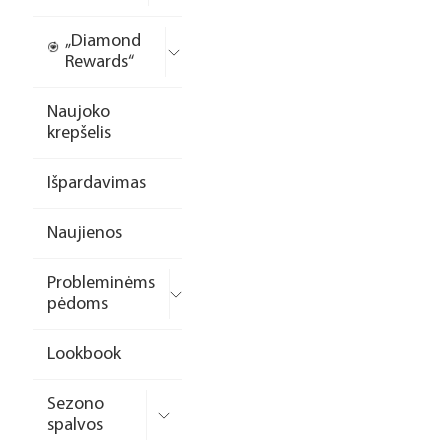
„Diamond
Rewards“
Naujoko
krepšelis
Išpardavimas
Naujienos
Probleminėms
pėdoms
Lookbook
Sezono
spalvos