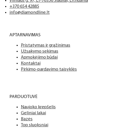
Vilniaus g. 97, LT-76356 Šiauliai, Lithuania
+370 654 42885
info@diamondline.lt
APTARNAVIMAS
Pristatymas ir grąžinimas
Užsakymo sekimas
Apmokėjimo būdai
Kontaktai
Pirkimo-pardavimo taisyklės
PARDUOTUVĖ
Naujoko krepšelis
Geliniai lakai
Bazės
Top sluoksniai