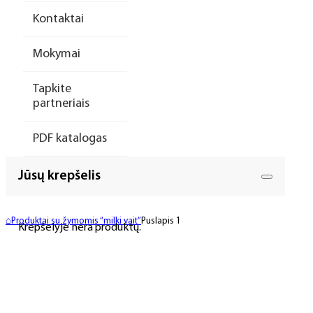
Kontaktai
Mokymai
Tapkite
partneriais
PDF katalogas
Jūsų krepšelis
⌂
Produktai su žymomis “milki vait”
Puslapis 1
Krepšelyje nėra produktų.