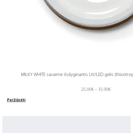
MILKY WHITE savaime išsilyginantis UV/LED gelis (thixotrop
Price
25.00
€
–
35.00
€
range:
Peržiūrėti
25.00€
through
35.00€