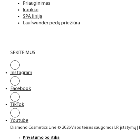
Priauginimas
Įrankiai
SPA linija
Laufwunder pėdų priežiūra
SEKITE MUS
Instagram
Facebook
TikTok
Youtube
Diamond Cosmetics Line © 2026 Visos teisės saugomos LR įstatymų |
Privatumo politika