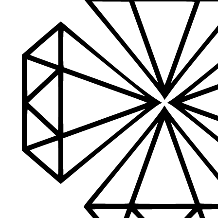
Aukštos kokybės produkcija
Mes siūlome tik aukščiausios kokybės produktus nagams, ka
Platus prekių katalogas
Turime daugiau nei 3000 produktų visiems Jūsų poreikiams – nu
PDF katalogas
Greitas pristatymas
Visus produktus turime vietoje ir pristatome visoje Lietuvoje