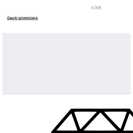
4.00
€
Gauti priminimą
Greitas pristatymas
Visus produktus turime vietoje ir pristatome visoje Lietuvoje
Klientų aptarnavimas
Jeigu turite klausimų ar iškilo problemų su užsakymu, mus pas