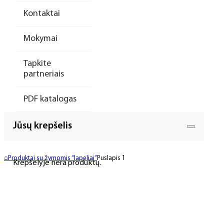
Kontaktai
Mokymai
Tapkite
partneriais
PDF katalogas
Jūsų krepšelis
⌂
Produktai su žymomis “lapeliai”
Puslapis 1
Krepšelyje nėra produktų.