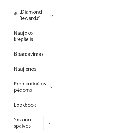
„Diamond
Rewards“
Naujoko
krepšelis
Išpardavimas
Naujienos
Probleminėms
pėdoms
Lookbook
Sezono
spalvos