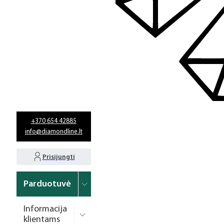
+370 654 42885
info@diamondline.lt
Prisijungti
Parduotuvė
Informacija
klientams