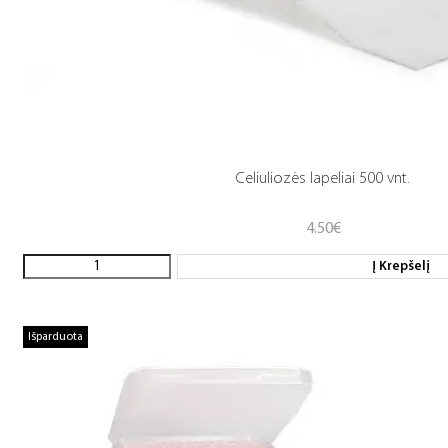
Celiuliozės lapeliai 500 vnt.
4.50
€
Į Krepšelį
Išparduota