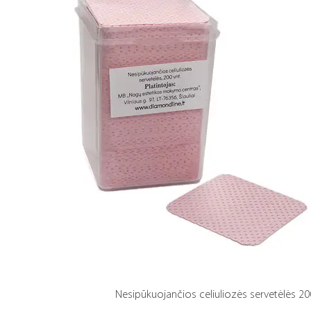
Nesipūkuojančios celiuliozės servetėlės 20