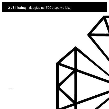
2 už 1 kainą
– daugiau nei 500 atspalvių lakų