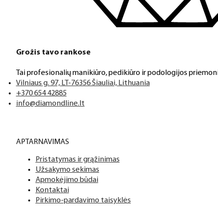
Klientų aptarnavimas
Jeigu turite klausimų ar iškilo problemų su užsakymu, mus pas
Grožis tavo rankose
Tai profesionalių manikiūro, pedikiūro ir podologijos priemoni
Aukštos kokybės produkcija
Vilniaus g. 97, LT-76356 Šiauliai, Lithuania
Mes siūlome tik aukščiausios kokybės produktus nagams, ka
+370 654 42885
info@diamondline.lt
Platus prekių katalogas
APTARNAVIMAS
Turime daugiau nei 3000 produktų visiems Jūsų poreikiams – nu
Pristatymas ir grąžinimas
Užsakymo sekimas
PDF katalogas
Apmokėjimo būdai
Kontaktai
Pirkimo-pardavimo taisyklės