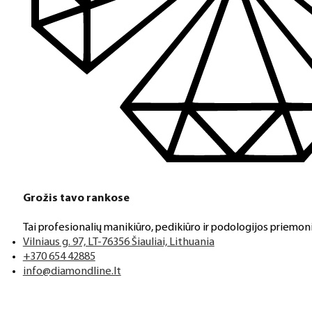
Grožis tavo rankose
Tai profesionalių manikiūro, pedikiūro ir podologijos priemoni
Vilniaus g. 97, LT-76356 Šiauliai, Lithuania
+370 654 42885
info@diamondline.lt