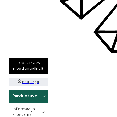
+370 654 42885
info@diamondline.lt
Prisijungti
Parduotuvė
Informacija
klientams