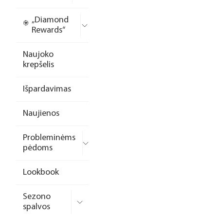
„Diamond
Rewards“
Naujoko
krepšelis
Išpardavimas
Naujienos
Probleminėms
pėdoms
Lookbook
Sezono
spalvos