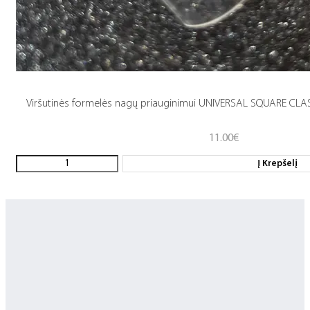
Viršutinės formelės nagų priauginimui UNIVERSAL SQUARE CLASS
11.00
€
Į Krepšelį