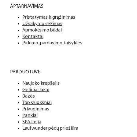
APTARNAVIMAS
Pristatymas ir grąžinimas
Užsakymo sekimas
Apmokėjimo būdai
Kontaktai
Pirkimo-pardavimo taisyklės
PARDUOTUVĖ
Naujoko krepšelis
Geliniai lakai
Bazės
Top sluoksniai
Priauginimas
Įrankiai
SPA linija
Laufwunder pėdų priežiūra