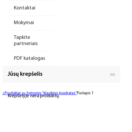
Kontaktai
Mokymai
Tapkite
partneriais
PDF katalogas
Jūsų krepšelis
⌂
Produktai su žymomis “klasikinis kvadratas”
Puslapis 1
Krepšelyje nėra produktų.