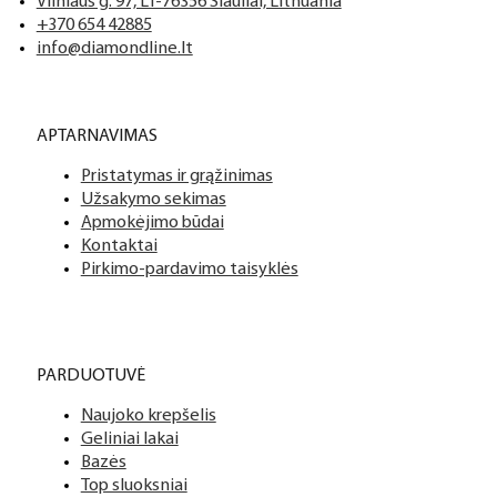
Vilniaus g. 97, LT-76356 Šiauliai, Lithuania
+370 654 42885
info@diamondline.lt
APTARNAVIMAS
Pristatymas ir grąžinimas
Užsakymo sekimas
Apmokėjimo būdai
Kontaktai
Pirkimo-pardavimo taisyklės
PARDUOTUVĖ
Naujoko krepšelis
Geliniai lakai
Bazės
Top sluoksniai