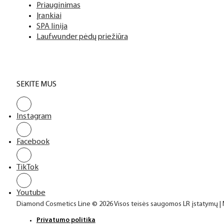
Priauginimas
Įrankiai
SPA linija
Laufwunder pėdų priežiūra
SEKITE MUS
Instagram
Facebook
TikTok
Youtube
Diamond Cosmetics Line © 2026 Visos teisės saugomos LR įstatymų |
Privatumo politika