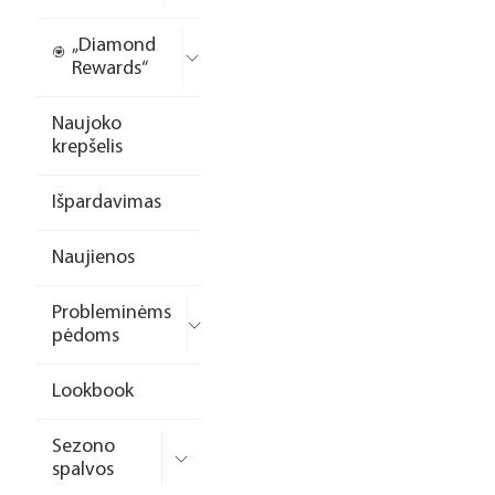
„Diamond
Rewards“
Naujoko
krepšelis
Išpardavimas
Naujienos
Probleminėms
pėdoms
Lookbook
Sezono
spalvos