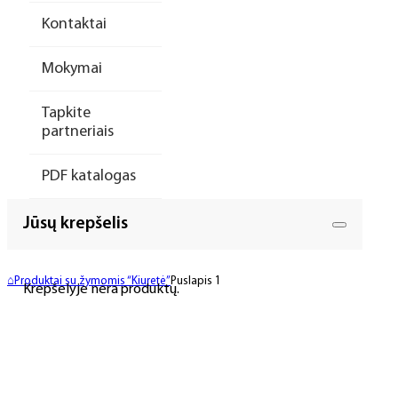
Kontaktai
Mokymai
Tapkite
partneriais
PDF katalogas
Jūsų krepšelis
⌂
Produktai su žymomis “Kiuretė”
Puslapis 1
Krepšelyje nėra produktų.