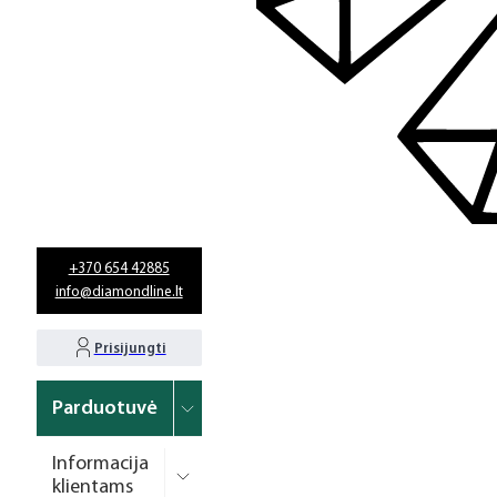
+370 654 42885
info@diamondline.lt
Prisijungti
Parduotuvė
Informacija
klientams