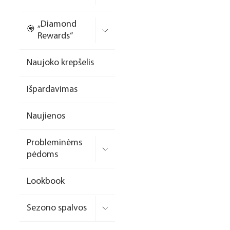
Nagų priauginimo
„Diamond
formelės/priedai
Rewards“
Skysčiai nago paruošimui
Naujoko krepšelis
Dildės
Išpardavimas
Įrankiai
Frezos antgaliai
Naujienos
Teptukai
Probleminėms
Laufwunder pėdų priežiūra
pėdoms
SPA linija
Lookbook
Dizaino/dekoravimo
priemonės
Sezono spalvos
Elektros prietaisai