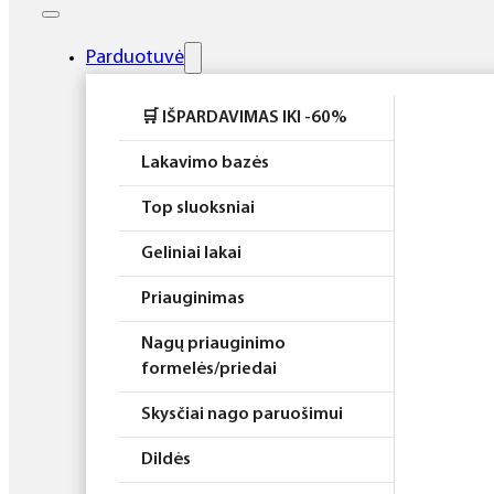
Elektros prietaisai
Higiena
Parduotuvė
Atributika
🛒 IŠPARDAVIMAS IKI -60%
Rinkiniai
Lakavimo bazės
Top sluoksniai
Geliniai lakai
Priauginimas
Nagų priauginimo
formelės/priedai
Skysčiai nago paruošimui
Dildės