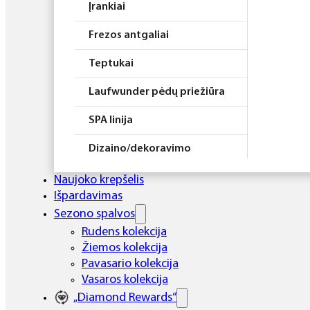
Įrankiai
Frezos antgaliai
Teptukai
Laufwunder pėdų priežiūra
SPA linija
Dizaino/dekoravimo
priemonės
Naujoko krepšelis
Elektros prietaisai
Išpardavimas
Sezono spalvos
Higiena
Rudens kolekcija
Žiemos kolekcija
Atributika
Pavasario kolekcija
Rinkiniai
Vasaros kolekcija
„Diamond Rewards“