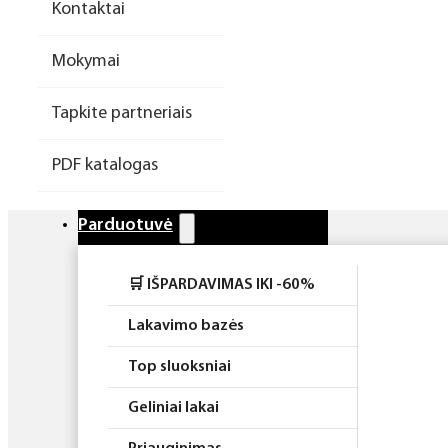
Kontaktai
Higiena
Mokymai
Atributika
Tapkite partneriais
Rinkiniai
PDF katalogas
Parduotuvė
🛒 IŠPARDAVIMAS IKI -60%
Lakavimo bazės
Top sluoksniai
Geliniai lakai