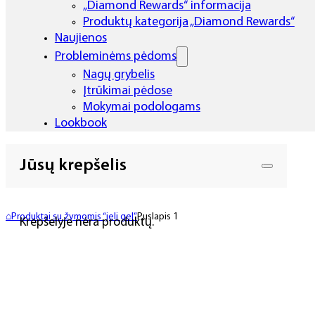
„Diamond Rewards“ informacija
Produktų kategorija „Diamond Rewards“
Naujienos
Probleminėms pėdoms
Nagų grybelis
Įtrūkimai pėdose
Mokymai podologams
Lookbook
Jūsų krepšelis
⌂
Produktai su žymomis “jeli gel”
Puslapis 1
Krepšelyje nėra produktų.