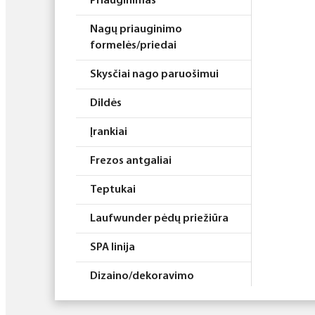
Priauginimas
Nagų priauginimo
formelės/priedai
Skysčiai nago paruošimui
Dildės
Įrankiai
Frezos antgaliai
Teptukai
Laufwunder pėdų priežiūra
SPA linija
Dizaino/dekoravimo
priemonės