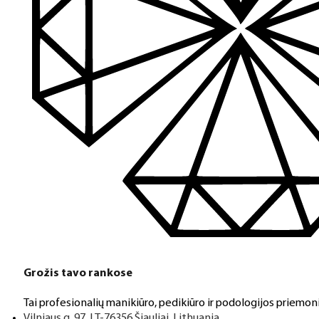
Grožis tavo rankose
Tai profesionalių manikiūro, pedikiūro ir podologijos priemoni
Vilniaus g. 97, LT-76356 Šiauliai, Lithuania