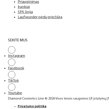
Priauginimas
Įrankiai
SPA linija
Laufwunder pėdų priežiūra
SEKITE MUS
Instagram
Facebook
TikTok
Youtube
Diamond Cosmetics Line © 2026 Visos teisės saugomos LR įstatymų |
Privatumo politika