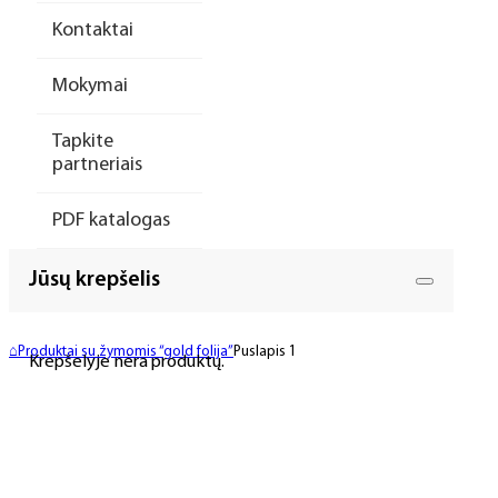
Kontaktai
Mokymai
Tapkite
partneriais
PDF katalogas
Jūsų krepšelis
⌂
Produktai su žymomis “gold folija”
Puslapis 1
Krepšelyje nėra produktų.