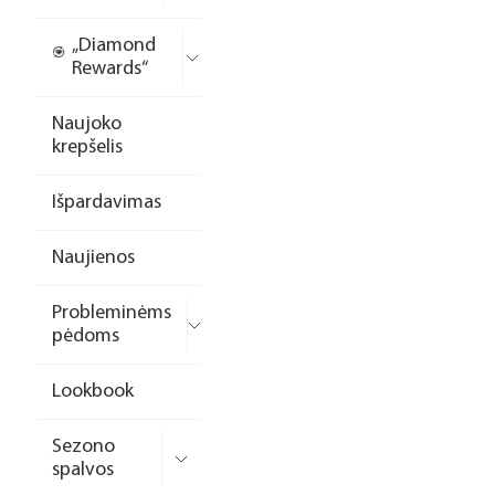
„Diamond
Rewards“
Naujoko
krepšelis
Išpardavimas
Naujienos
Probleminėms
pėdoms
Lookbook
Sezono
spalvos