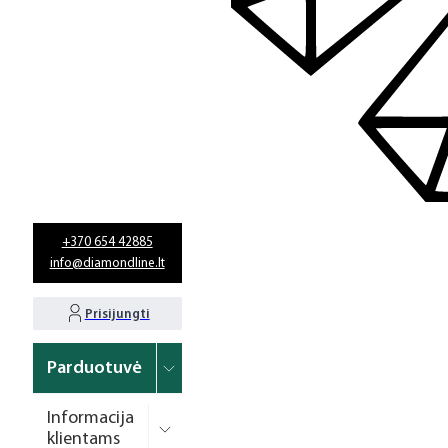
+370 654 42885
info@diamondline.lt
Prisijungti
Parduotuvė
Informacija
klientams