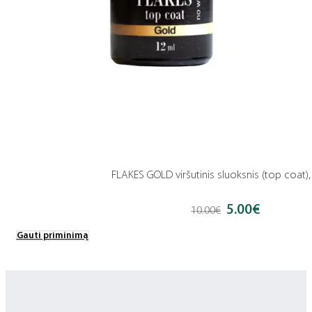
FLAKES GOLD viršutinis sluoksnis (top coat),
5.00
€
Original
Current
10.00
€
price
price
was:
is:
Gauti priminimą
10.00€.
5.00€.