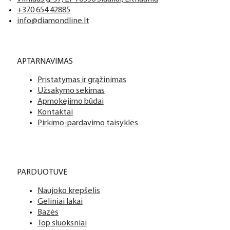
+370 654 42885
info@diamondline.lt
APTARNAVIMAS
Pristatymas ir grąžinimas
Užsakymo sekimas
Apmokėjimo būdai
Kontaktai
Pirkimo-pardavimo taisyklės
PARDUOTUVĖ
Naujoko krepšelis
Geliniai lakai
Bazės
Top sluoksniai