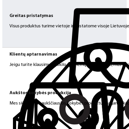
Greitas pristatymas
Visus produktus turime vietoje ir pristatome visoje Lietuvoje
Klientų aptarnavimas
Jeigu turite klausimų ar iškilo problemų su užsakymu, mus pas
Aukštos kokybės produkcija
Mes siūlome tik aukščiausios kokybės produktus nagams, ka