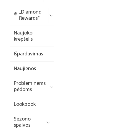
„Diamond
Rewards“
Naujoko
krepšelis
Išpardavimas
Naujienos
Probleminėms
pėdoms
Lookbook
Sezono
spalvos