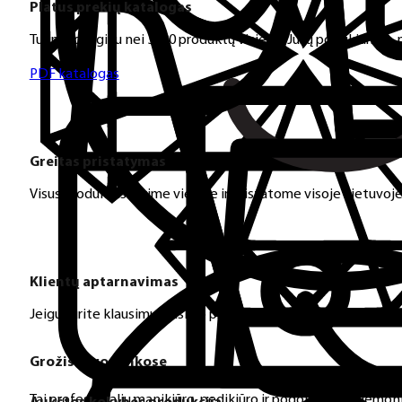
Platus prekių katalogas
Turime daugiau nei 3000 produktų visiems Jūsų poreikiams – nu
PDF katalogas
Greitas pristatymas
Visus produktus turime vietoje ir pristatome visoje Lietuvoje
Klientų aptarnavimas
Jeigu turite klausimų ar iškilo problemų su užsakymu, mus pas
Grožis tavo rankose
Tai profesionalių manikiūro, pedikiūro ir podologijos priemoni