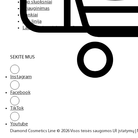
Top sluoksniai
Priauginimas
Įrankiai
SPA linija
Laufwunder pėdų priežiūra
SEKITE MUS
Instagram
Facebook
TikTok
Youtube
Diamond Cosmetics Line © 2026 Visos teisės saugomos LR įstatymų |