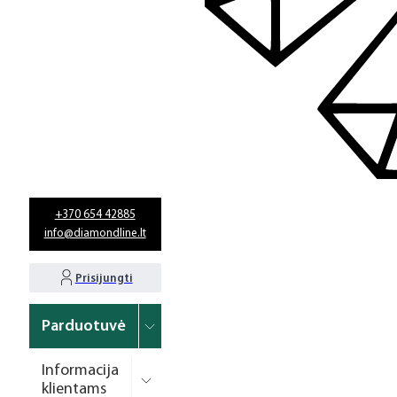
+370 654 42885
info@diamondline.lt
Prisijungti
Parduotuvė
Informacija
klientams