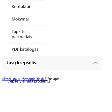
Kontaktai
Mokymai
Tapkite
partneriais
PDF katalogas
Jūsų krepšelis
⌂
Produktai su žymomis “flash 5”
Puslapis 1
Krepšelyje nėra produktų.