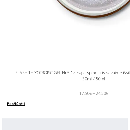
FLASH THIXOTROPIC GEL Nr.5 šviesą atspindintis savaime išsil
30ml / 50ml
Price
17.50
€
–
24.50
€
range:
Peržiūrėti
17.50€
through
24.50€