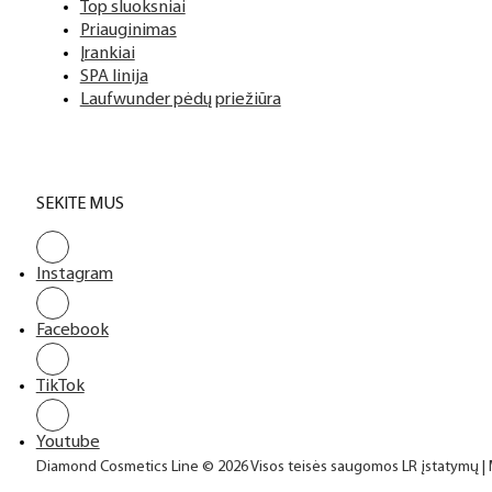
Bazės
Top sluoksniai
Priauginimas
Įrankiai
SPA linija
Laufwunder pėdų priežiūra
SEKITE MUS
Instagram
Facebook
TikTok
Youtube
Diamond Cosmetics Line © 2026 Visos teisės saugomos LR įstatymų |