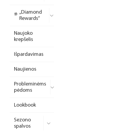
„Diamond
Rewards“
Naujoko
krepšelis
Išpardavimas
Naujienos
Probleminėms
pėdoms
Lookbook
Sezono
spalvos