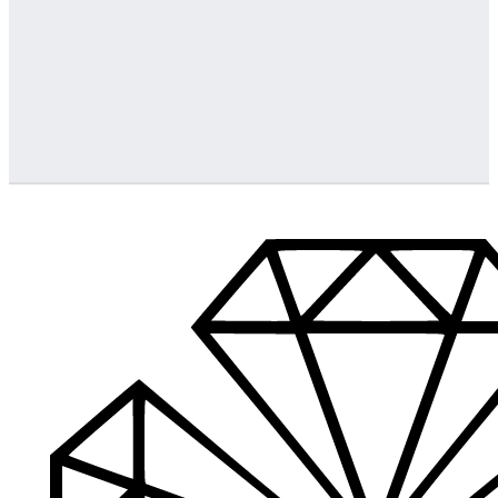
Greitas pristatymas
Visus produktus turime vietoje ir pristatome visoje Lietuvoje
…
Klientų aptarnavimas
Jeigu turite klausimų ar iškilo problemų su užsakymu, mus pas
Aukštos kokybės produkcija
Mes siūlome tik aukščiausios kokybės produktus nagams, ka