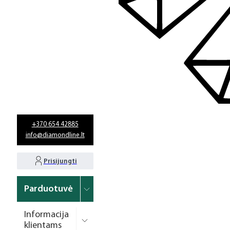
+370 654 42885
info@diamondline.lt
Prisijungti
Parduotuvė
Informacija
klientams