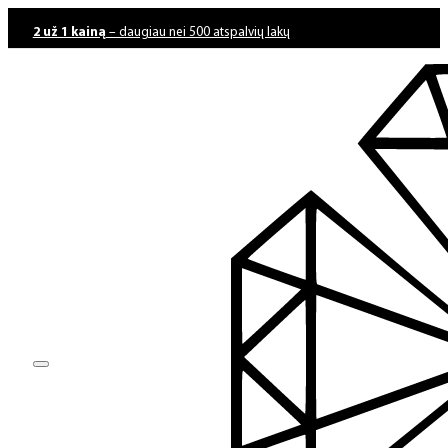
2 už 1 kainą
– daugiau nei 500 atspalvių lakų