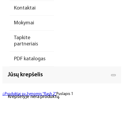
Kontaktai
Mokymai
Tapkite
partneriais
PDF katalogas
Jūsų krepšelis
⌂
Produktai su žymomis “flash 2”
Puslapis 1
Krepšelyje nėra produktų.