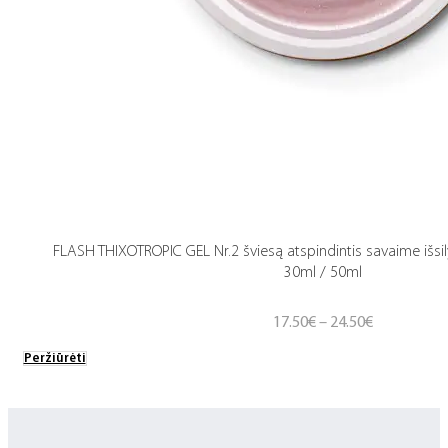
FLASH THIXOTROPIC GEL Nr.2 šviesą atspindintis savaime išsil
30ml / 50ml
Price
17.50
€
–
24.50
€
range:
Peržiūrėti
17.50€
through
24.50€