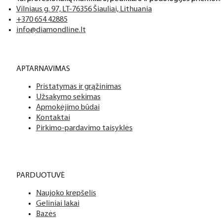
Aukštos kokybės produkcija
Tai profesionalių manikiūro, pedikiūro ir podologijos priemoni
Mes siūlome tik aukščiausios kokybės produktus nagams, ka
Vilniaus g. 97, LT-76356 Šiauliai, Lithuania
+370 654 42885
info@diamondline.lt
Platus prekių katalogas
APTARNAVIMAS
Turime daugiau nei 3000 produktų visiems Jūsų poreikiams – nu
Pristatymas ir grąžinimas
PDF katalogas
Užsakymo sekimas
Apmokėjimo būdai
Kontaktai
Pirkimo-pardavimo taisyklės
PARDUOTUVĖ
Naujoko krepšelis
Geliniai lakai