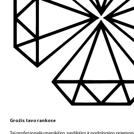
Platus prekių katalogas
Turime daugiau nei 3000 produktų visiems Jūsų poreikiams – nu
PDF katalogas
Greitas pristatymas
Visus produktus turime vietoje ir pristatome visoje Lietuvoje
Klientų aptarnavimas
Jeigu turite klausimų ar iškilo problemų su užsakymu, mus pas
Grožis tavo rankose