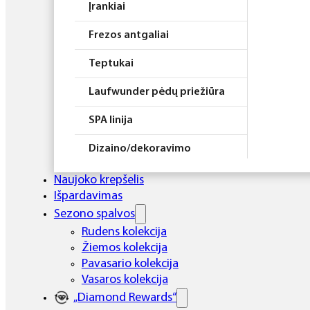
Įrankiai
Frezos antgaliai
Teptukai
Laufwunder pėdų priežiūra
SPA linija
Dizaino/dekoravimo
priemonės
Naujoko krepšelis
Elektros prietaisai
Išpardavimas
Sezono spalvos
Higiena
Rudens kolekcija
Žiemos kolekcija
Atributika
Pavasario kolekcija
Rinkiniai
Vasaros kolekcija
„Diamond Rewards“