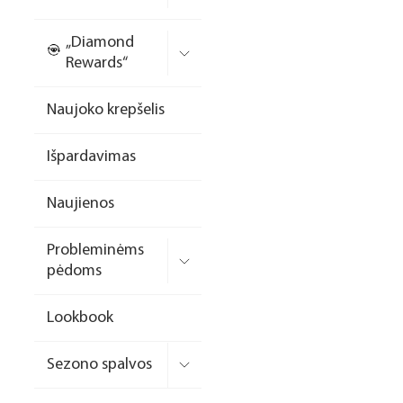
Nagų priauginimo
„Diamond
formelės/priedai
Rewards“
Skysčiai nago paruošimui
Naujoko krepšelis
Dildės
Išpardavimas
Įrankiai
Frezos antgaliai
Naujienos
Teptukai
Probleminėms
Laufwunder pėdų priežiūra
pėdoms
SPA linija
Lookbook
Dizaino/dekoravimo
priemonės
Sezono spalvos
Elektros prietaisai