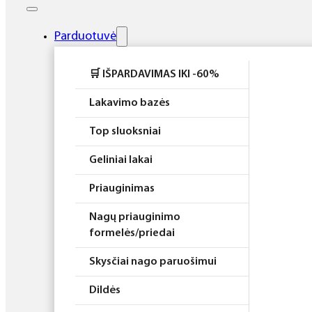
Elektros prietaisai
Higiena
Parduotuvė
Atributika
🛒 IŠPARDAVIMAS IKI -60%
Rinkiniai
Lakavimo bazės
Top sluoksniai
Geliniai lakai
Priauginimas
Nagų priauginimo
formelės/priedai
Skysčiai nago paruošimui
Dildės