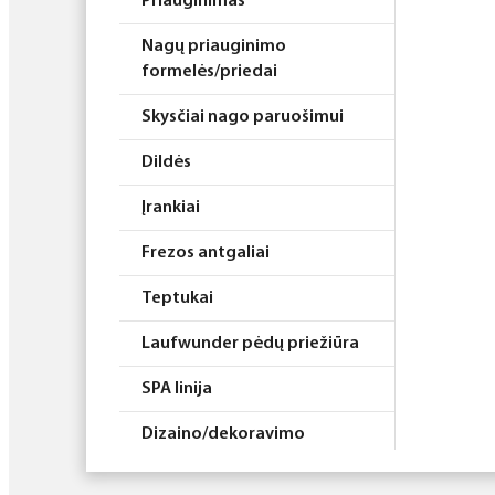
Priauginimas
Nagų priauginimo
formelės/priedai
Skysčiai nago paruošimui
Dildės
Įrankiai
Frezos antgaliai
Teptukai
Laufwunder pėdų priežiūra
SPA linija
Dizaino/dekoravimo
priemonės