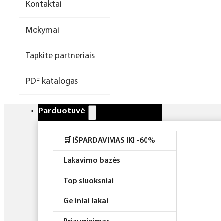
Kontaktai
Higiena
Mokymai
Atributika
Tapkite partneriais
Rinkiniai
PDF katalogas
Parduotuvė
🛒 IŠPARDAVIMAS IKI -60%
Lakavimo bazės
Top sluoksniai
Geliniai lakai