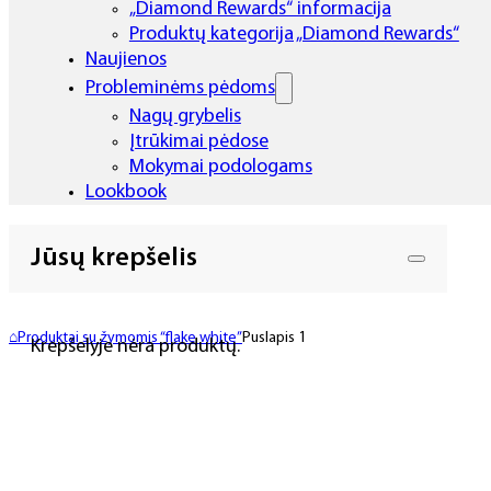
„Diamond Rewards“ informacija
Produktų kategorija „Diamond Rewards“
Naujienos
Probleminėms pėdoms
Nagų grybelis
Įtrūkimai pėdose
Mokymai podologams
Lookbook
Jūsų krepšelis
⌂
Produktai su žymomis “flake white”
Puslapis 1
Krepšelyje nėra produktų.