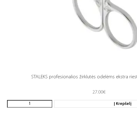
STALEKS profesionalios žirklutės odelėms ekstra rie
27.00
€
Į Krepšelį