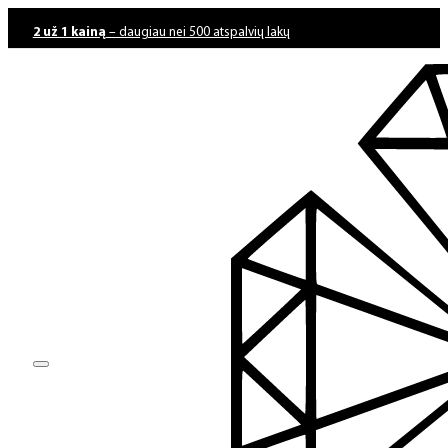
2 už 1 kainą
– daugiau nei 500 atspalvių lakų