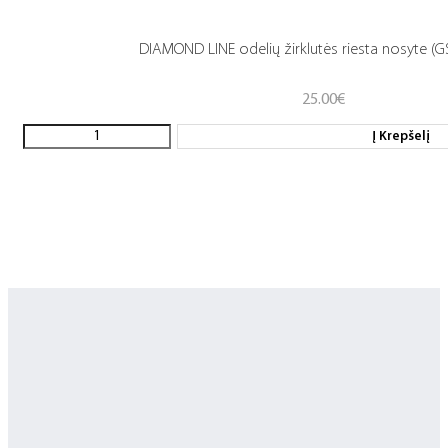
DIAMOND LINE odelių žirklutės riesta nosyte (G
25.00
€
Į Krepšelį