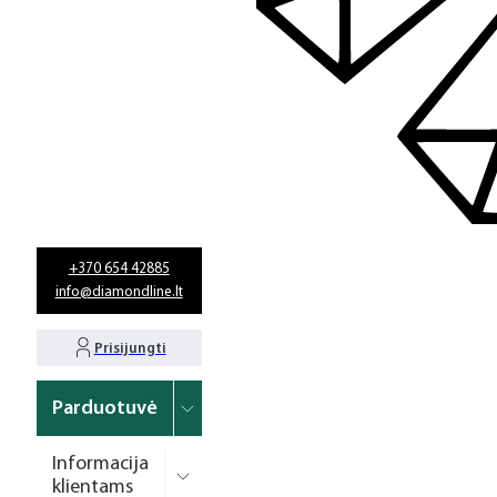
+370 654 42885
info@diamondline.lt
Prisijungti
Parduotuvė
Informacija
klientams