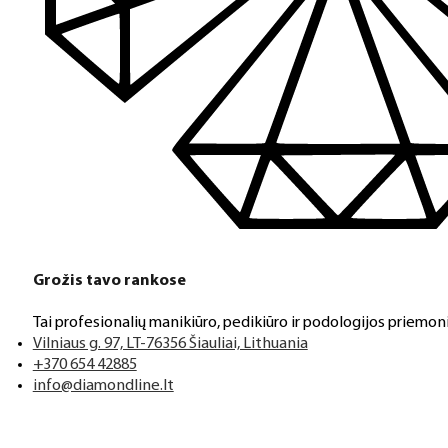
Grožis tavo rankose
Tai profesionalių manikiūro, pedikiūro ir podologijos priemoni
Vilniaus g. 97, LT-76356 Šiauliai, Lithuania
+370 654 42885
info@diamondline.lt