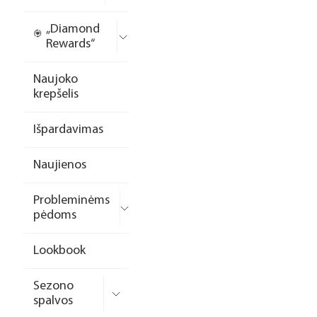
„Diamond
Rewards“
Naujoko
krepšelis
Išpardavimas
Naujienos
Probleminėms
pėdoms
Lookbook
Sezono
spalvos