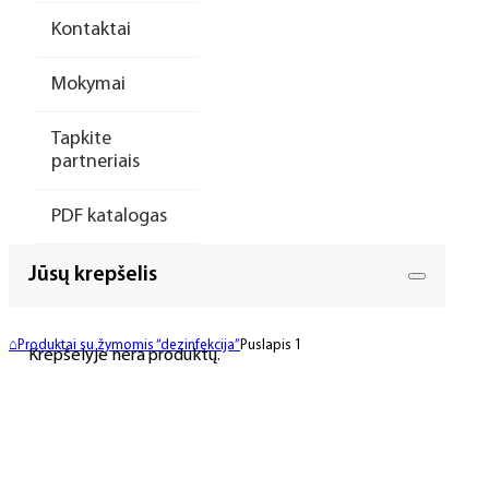
Kontaktai
Mokymai
Tapkite
partneriais
PDF katalogas
Jūsų krepšelis
⌂
Produktai su žymomis “dezinfekcija”
Puslapis 1
Krepšelyje nėra produktų.