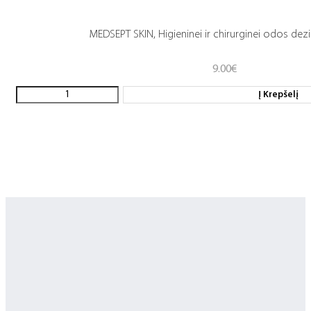
MEDSEPT SKIN, Higieninei ir chirurginei odos dezin
9.00
€
Į Krepšelį