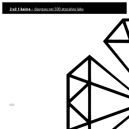
2 už 1 kainą
– daugiau nei 500 atspalvių lakų