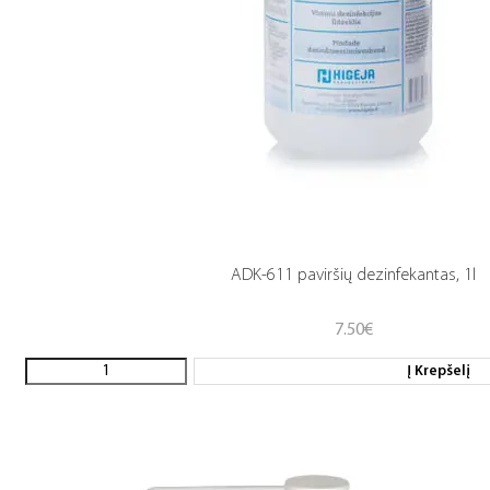
ADK-611 paviršių dezinfekantas, 1l
7.50
€
Į Krepšelį