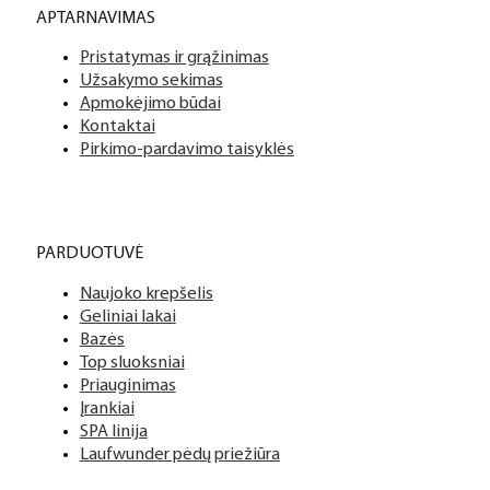
APTARNAVIMAS
Pristatymas ir grąžinimas
Užsakymo sekimas
Apmokėjimo būdai
Kontaktai
Pirkimo-pardavimo taisyklės
PARDUOTUVĖ
Naujoko krepšelis
Geliniai lakai
Bazės
Top sluoksniai
Priauginimas
Įrankiai
SPA linija
Laufwunder pėdų priežiūra