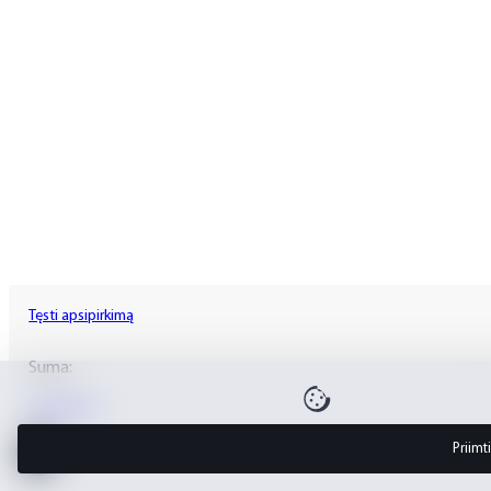
Tęsti apsipirkimą
Suma:
Krepšelis
Priimti