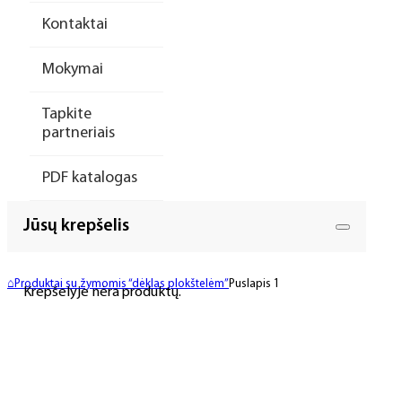
Kontaktai
Mokymai
Tapkite
partneriais
PDF katalogas
Jūsų krepšelis
⌂
Produktai su žymomis “dėklas plokštelėm”
Puslapis 1
Krepšelyje nėra produktų.