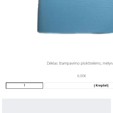
Dėklas štampavimo plokštelėms, mėlyn
6.00
€
Į Krepšelį