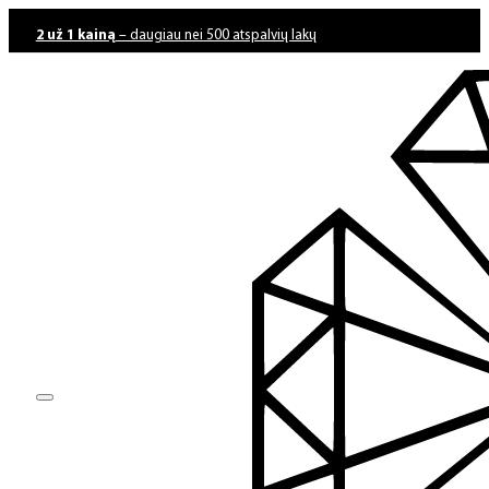
2 už 1 kainą
– daugiau nei 500 atspalvių lakų