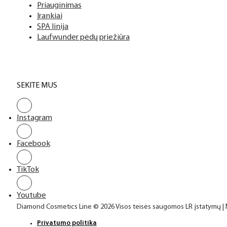
Priauginimas
Įrankiai
SPA linija
Laufwunder pėdų priežiūra
SEKITE MUS
Instagram
Facebook
TikTok
Youtube
Diamond Cosmetics Line © 2026 Visos teisės saugomos LR įstatymų |
Privatumo politika