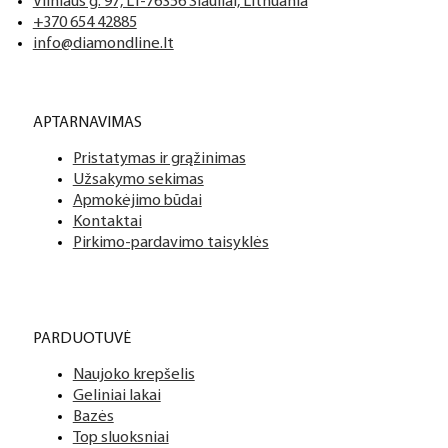
Vilniaus g. 97, LT-76356 Šiauliai, Lithuania
+370 654 42885
info@diamondline.lt
APTARNAVIMAS
Pristatymas ir grąžinimas
Užsakymo sekimas
Apmokėjimo būdai
Kontaktai
Pirkimo-pardavimo taisyklės
PARDUOTUVĖ
Naujoko krepšelis
Geliniai lakai
Bazės
Top sluoksniai