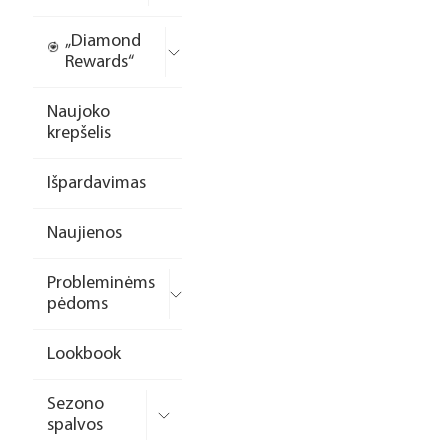
„Diamond
Rewards“
Naujoko
krepšelis
Išpardavimas
Naujienos
Probleminėms
pėdoms
Lookbook
Sezono
spalvos