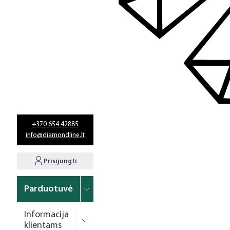
+370 654 42885
info@diamondline.lt
Prisijungti
Parduotuvė
Informacija
klientams