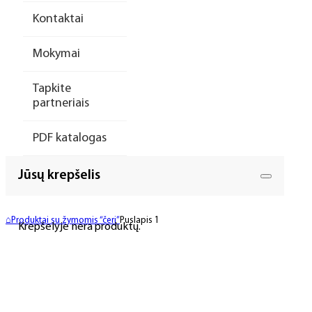
Kontaktai
Mokymai
Tapkite
partneriais
PDF katalogas
Jūsų krepšelis
⌂
Produktai su žymomis “čeri”
Puslapis 1
Krepšelyje nėra produktų.