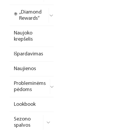
„Diamond
Rewards“
Naujoko
krepšelis
Išpardavimas
Naujienos
Probleminėms
pėdoms
Lookbook
Sezono
spalvos