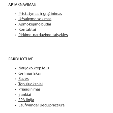
APTARNAVIMAS
Pristatymas ir grąžinimas
Užsakymo sekimas
Apmokėjimo būdai
Kontaktai
Pirkimo-pardavimo taisyklės
PARDUOTUVĖ
Naujoko krepšelis
Geliniai lakai
Bazės
Top sluoksniai
Priauginimas
Įrankiai
SPA linija
Laufwunder pėdų priežiūra