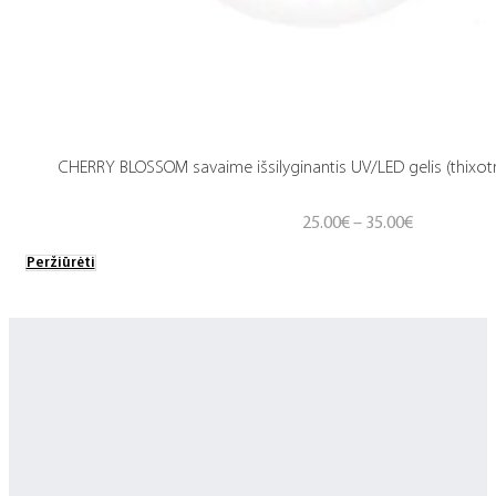
CHERRY BLOSSOM savaime išsilyginantis UV/LED gelis (thixotr
Price
25.00
€
–
35.00
€
range:
Peržiūrėti
25.00€
through
35.00€