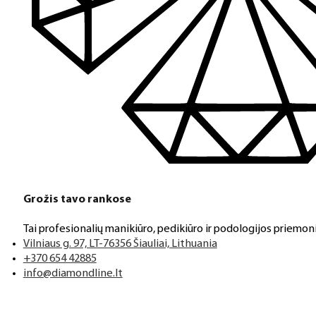
Grožis tavo rankose
Tai profesionalių manikiūro, pedikiūro ir podologijos priemoni
Vilniaus g. 97, LT-76356 Šiauliai, Lithuania
+370 654 42885
info@diamondline.lt