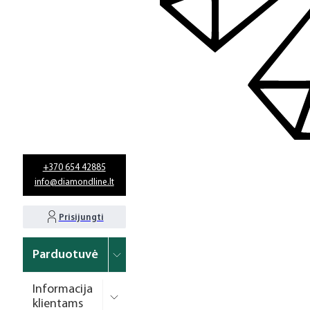
+370 654 42885
info@diamondline.lt
Prisijungti
Parduotuvė
Informacija
klientams