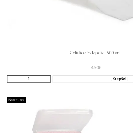
Celiuliozės lapeliai 500 vnt.
4.50
€
Į Krepšelį
Išparduota