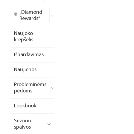
„Diamond
Rewards“
Naujoko
krepšelis
Išpardavimas
Naujienos
Probleminėms
pėdoms
Lookbook
Sezono
spalvos