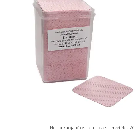
Nesipūkuojančios celiuliozės servetėlės 20