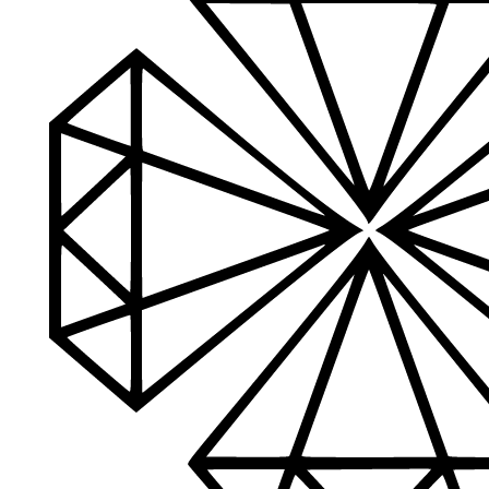
Aukštos kokybės produkcija
Mes siūlome tik aukščiausios kokybės produktus nagams, ka
Platus prekių katalogas
Turime daugiau nei 3000 produktų visiems Jūsų poreikiams – nu
PDF katalogas
Greitas pristatymas
Visus produktus turime vietoje ir pristatome visoje Lietuvoje