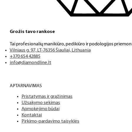
Klientų aptarnavimas
Jeigu turite klausimų ar iškilo problemų su užsakymu, mus pas
Grožis tavo rankose
Tai profesionalių manikiūro, pedikiūro ir podologijos priemoni
Aukštos kokybės produkcija
Vilniaus g. 97, LT-76356 Šiauliai, Lithuania
Mes siūlome tik aukščiausios kokybės produktus nagams, ka
+370 654 42885
info@diamondline.lt
Platus prekių katalogas
APTARNAVIMAS
Turime daugiau nei 3000 produktų visiems Jūsų poreikiams – nu
Pristatymas ir grąžinimas
Užsakymo sekimas
PDF katalogas
Apmokėjimo būdai
Kontaktai
Pirkimo-pardavimo taisyklės