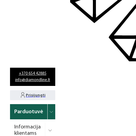
+370 654 42885
info@diamondline.lt
Prisijungti
Parduotuvė
Informacija
klientams