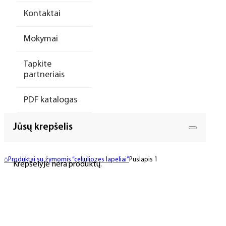
Kontaktai
Mokymai
Tapkite
partneriais
PDF katalogas
Jūsų krepšelis
⌂
Produktai su žymomis “celiuliozes lapeliai”
Puslapis 1
Krepšelyje nėra produktų.