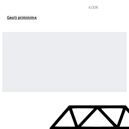
4.00
€
Gauti priminimą
Greitas pristatymas
Visus produktus turime vietoje ir pristatome visoje Lietuvoje
Klientų aptarnavimas
Jeigu turite klausimų ar iškilo problemų su užsakymu, mus pas