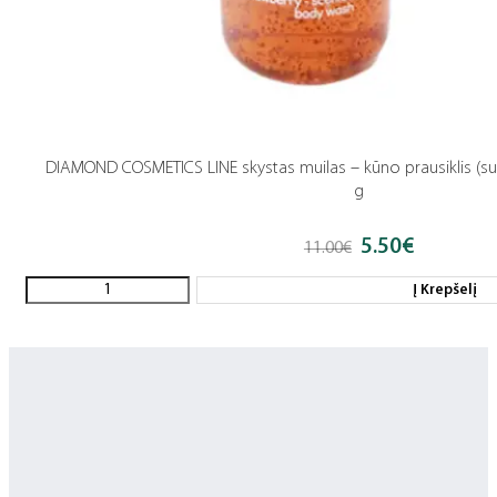
DIAMOND COSMETICS LINE skystas muilas – kūno prausiklis (su 
g
5.50
€
Original
Current
11.00
€
price
price
was:
is:
Į Krepšelį
11.00€.
5.50€.