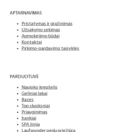
APTARNAVIMAS
Pristatymas ir grąžinimas
Užsakymo sekimas
Apmokėjimo būdai
Kontaktai
Pirkimo-pardavimo taisyklės
PARDUOTUVĖ
Naujoko krepšelis
Geliniai lakai
Bazės
Top sluoksniai
Priauginimas
Įrankiai
SPA linija
Laufwunder pėdų priežiūra