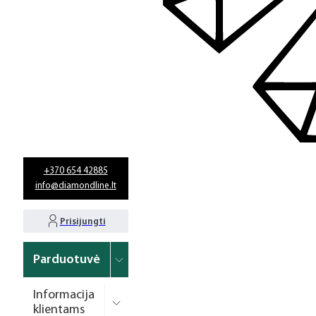
+370 654 42885
info@diamondline.lt
Prisijungti
Parduotuvė
Informacija
klientams