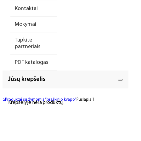
Kontaktai
Mokymai
Tapkite
partneriais
PDF katalogas
Jūsų krepšelis
⌂
Produktai su žymomis “braškinio kvapo”
Puslapis 1
Krepšelyje nėra produktų.