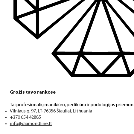
Grožis tavo rankose
Tai profesionalių manikiūro, pedikiūro ir podologijos priemoni
Vilniaus g. 97, LT-76356 Šiauliai, Lithuania
+370 654 42885
info@diamondline.lt