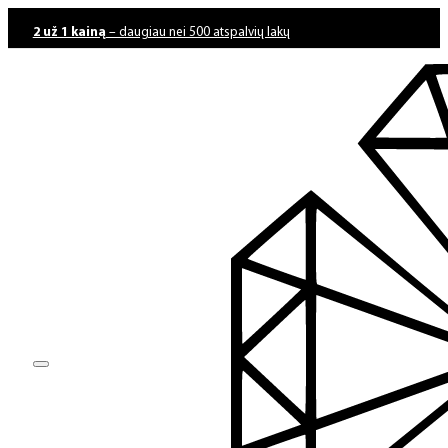
2 už 1 kainą
– daugiau nei 500 atspalvių lakų