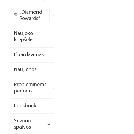
„Diamond
Rewards“
Naujoko
krepšelis
Išpardavimas
Naujienos
Probleminėms
pėdoms
Lookbook
Sezono
spalvos