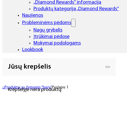
„Diamond Rewards“ informacija
Produktų kategorija „Diamond Rewards“
Naujienos
Probleminėms pėdoms
Nagų grybelis
Įtrūkimai pėdose
Mokymai podologams
Lookbook
Jūsų krepšelis
⌂
Produktai su žymomis “bery”
Puslapis 1
Krepšelyje nėra produktų.