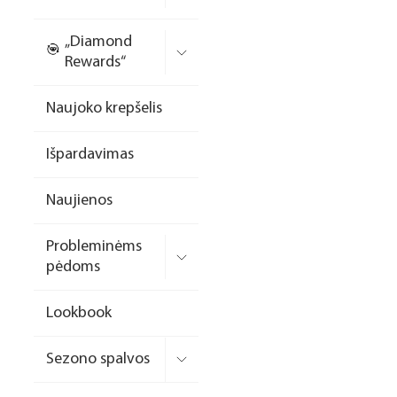
Nagų priauginimo
„Diamond
formelės/priedai
Rewards“
Skysčiai nago paruošimui
Naujoko krepšelis
Dildės
Išpardavimas
Įrankiai
Frezos antgaliai
Naujienos
Teptukai
Probleminėms
Laufwunder pėdų priežiūra
pėdoms
SPA linija
Lookbook
Dizaino/dekoravimo
priemonės
Sezono spalvos
Elektros prietaisai