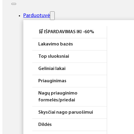
Elektros prietaisai
Higiena
Parduotuvė
Atributika
🛒 IŠPARDAVIMAS IKI -60%
Rinkiniai
Lakavimo bazės
Top sluoksniai
Geliniai lakai
Priauginimas
Nagų priauginimo
formelės/priedai
Skysčiai nago paruošimui
Dildės