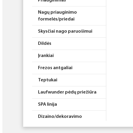
Priauginimas
Nagų priauginimo
formelės/priedai
Skysčiai nago paruošimui
Dildės
Įrankiai
Frezos antgaliai
Teptukai
Laufwunder pėdų priežiūra
SPA linija
Dizaino/dekoravimo
priemonės