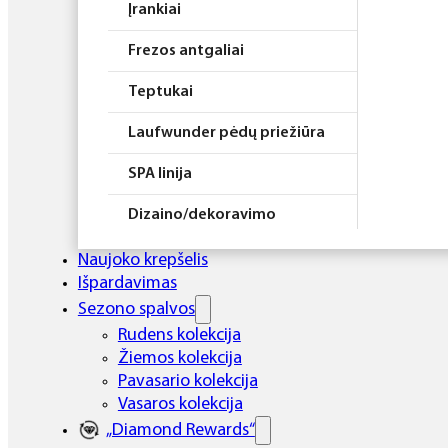
Įrankiai
Frezos antgaliai
Teptukai
Laufwunder pėdų priežiūra
SPA linija
Dizaino/dekoravimo
priemonės
Naujoko krepšelis
Elektros prietaisai
Išpardavimas
Sezono spalvos
Higiena
Rudens kolekcija
Žiemos kolekcija
Atributika
Pavasario kolekcija
Rinkiniai
Vasaros kolekcija
„Diamond Rewards“