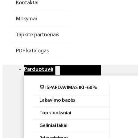
Kontaktai
Higiena
Mokymai
Atributika
Tapkite partneriais
Rinkiniai
PDF katalogas
Parduotuvė
🛒 IŠPARDAVIMAS IKI -60%
Lakavimo bazės
Top sluoksniai
Geliniai lakai