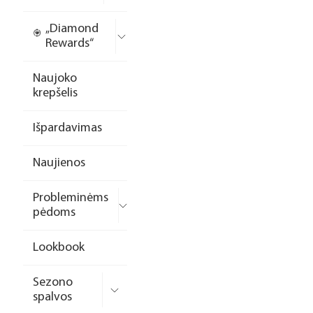
„Diamond
Rewards“
Naujoko
krepšelis
Išpardavimas
Naujienos
Probleminėms
pėdoms
Lookbook
Sezono
spalvos