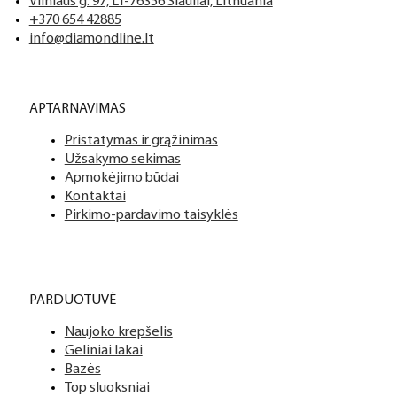
Vilniaus g. 97, LT-76356 Šiauliai, Lithuania
+370 654 42885
info@diamondline.lt
APTARNAVIMAS
Pristatymas ir grąžinimas
Užsakymo sekimas
Apmokėjimo būdai
Kontaktai
Pirkimo-pardavimo taisyklės
PARDUOTUVĖ
Naujoko krepšelis
Geliniai lakai
Bazės
Top sluoksniai