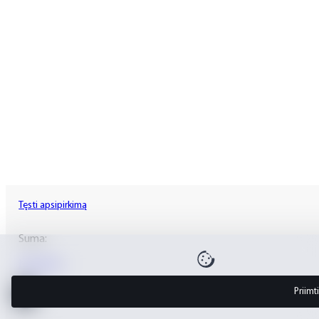
Tęsti apsipirkimą
Suma:
Krepšelis
Priimt