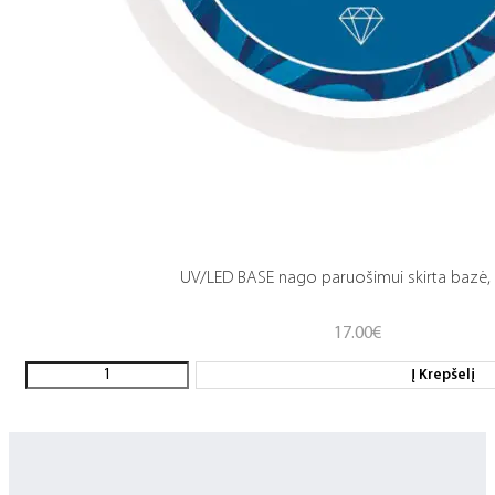
UV/LED BASE nago paruošimui skirta bazė,
17.00
€
Į Krepšelį