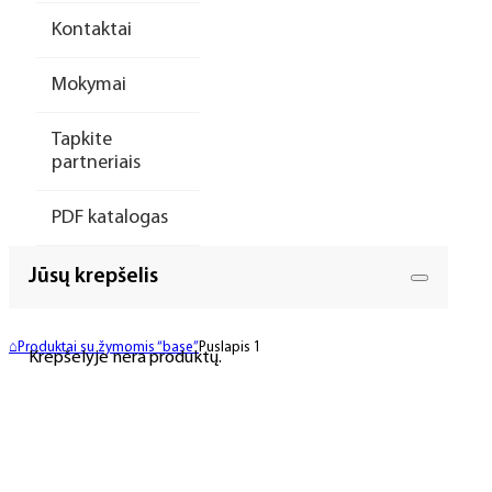
Kontaktai
Mokymai
Tapkite
partneriais
PDF katalogas
Jūsų krepšelis
⌂
Produktai su žymomis “base”
Puslapis 1
Krepšelyje nėra produktų.