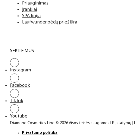
Priauginimas
Įrankiai
SPA linija
Laufwunder pėdų priežiūra
SEKITE MUS
Instagram
Facebook
TikTok
Youtube
Diamond Cosmetics Line © 2026 Visos teisės saugomos LR įstatymų |
Privatumo politika