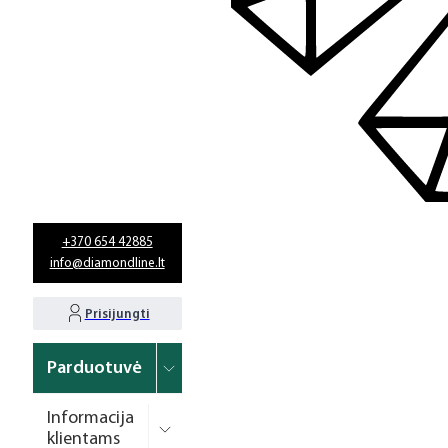
+370 654 42885
info@diamondline.lt
Prisijungti
Parduotuvė
Informacija
klientams