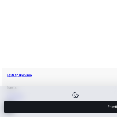
Tęsti apsipirkimą
Suma:
Krepšelis
Priimt