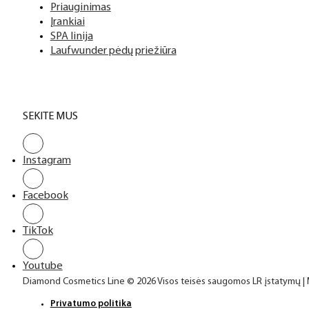
Priauginimas
Įrankiai
SPA linija
Laufwunder pėdų priežiūra
SEKITE MUS
Instagram
Facebook
TikTok
Youtube
Diamond Cosmetics Line © 2026 Visos teisės saugomos LR įstatymų |
Privatumo politika