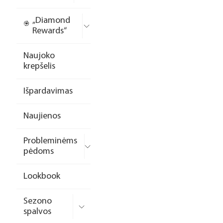
„Diamond
Rewards“
Naujoko
krepšelis
Išpardavimas
Naujienos
Probleminėms
pėdoms
Lookbook
Sezono
spalvos