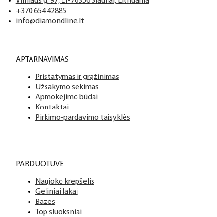
Vilniaus g. 97, LT-76356 Šiauliai, Lithuania
+370 654 42885
info@diamondline.lt
APTARNAVIMAS
Pristatymas ir grąžinimas
Užsakymo sekimas
Apmokėjimo būdai
Kontaktai
Pirkimo-pardavimo taisyklės
PARDUOTUVĖ
Naujoko krepšelis
Geliniai lakai
Bazės
Top sluoksniai