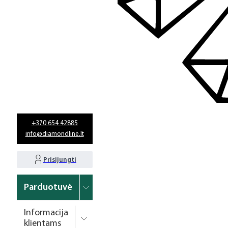
+370 654 42885
info@diamondline.lt
Prisijungti
Parduotuvė
Informacija
klientams