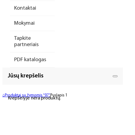
Kontaktai
Mokymai
Tapkite
partneriais
PDF katalogas
Jūsų krepšelis
⌂
Produktai su žymomis “97”
Puslapis 1
Krepšelyje nėra produktų.