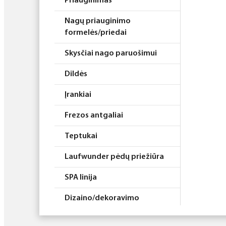
Priauginimas
Nagų priauginimo
formelės/priedai
Skysčiai nago paruošimui
Dildės
Įrankiai
Frezos antgaliai
Teptukai
Laufwunder pėdų priežiūra
SPA linija
Dizaino/dekoravimo
priemonės