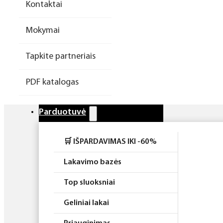
Kontaktai
Higiena
Mokymai
Atributika
Tapkite partneriais
Rinkiniai
PDF katalogas
Parduotuvė
🛒 IŠPARDAVIMAS IKI -60%
Lakavimo bazės
Top sluoksniai
Geliniai lakai