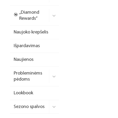
Nagų priauginimo
„Diamond
formelės/priedai
Rewards“
Skysčiai nago paruošimui
Naujoko krepšelis
Dildės
Išpardavimas
Įrankiai
Frezos antgaliai
Naujienos
Teptukai
Probleminėms
Laufwunder pėdų priežiūra
pėdoms
SPA linija
Lookbook
Dizaino/dekoravimo
priemonės
Sezono spalvos
Elektros prietaisai