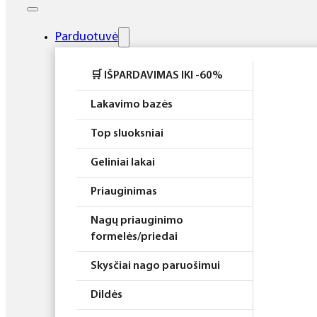
Elektros prietaisai
Higiena
Parduotuvė
Atributika
🛒 IŠPARDAVIMAS IKI -60%
Rinkiniai
Lakavimo bazės
Top sluoksniai
Geliniai lakai
Priauginimas
Nagų priauginimo
formelės/priedai
Skysčiai nago paruošimui
Dildės