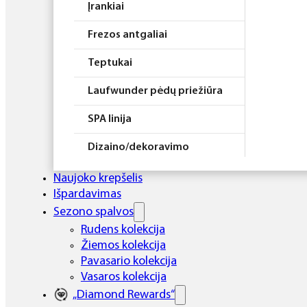
Įrankiai
Frezos antgaliai
Teptukai
Laufwunder pėdų priežiūra
SPA linija
Dizaino/dekoravimo
priemonės
Naujoko krepšelis
Elektros prietaisai
Išpardavimas
Sezono spalvos
Higiena
Rudens kolekcija
Žiemos kolekcija
Atributika
Pavasario kolekcija
Rinkiniai
Vasaros kolekcija
„Diamond Rewards“