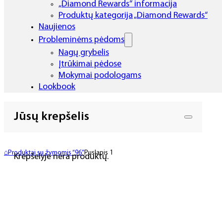
„Diamond Rewards“ informacija
Produktų kategorija „Diamond Rewards“
Naujienos
Probleminėms pėdoms
Nagų grybelis
Įtrūkimai pėdose
Mokymai podologams
Lookbook
Jūsų krepšelis
⌂
Produktai su žymomis “96”
Puslapis 1
Krepšelyje nėra produktų.