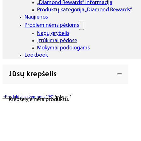
„Diamond Rewards“ informacija
Produktų kategorija „Diamond Rewards“
Naujienos
Probleminėms pėdoms
Nagų grybelis
Įtrūkimai pėdose
Mokymai podologams
Lookbook
Jūsų krepšelis
⌂
Produktai su žymomis “93”
Puslapis 1
Krepšelyje nėra produktų.