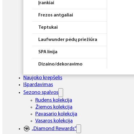
Įrankiai
Frezos antgaliai
Teptukai
Laufwunder pėdų priežiūra
SPA linija
Dizaino/dekoravimo
priemonės
Naujoko krepšelis
Elektros prietaisai
Išpardavimas
Sezono spalvos
Higiena
Rudens kolekcija
Žiemos kolekcija
Atributika
Pavasario kolekcija
Rinkiniai
Vasaros kolekcija
„Diamond Rewards“