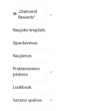
Nagų priauginimo
„Diamond
formelės/priedai
Rewards“
Skysčiai nago paruošimui
Naujoko krepšelis
Dildės
Išpardavimas
Įrankiai
Frezos antgaliai
Naujienos
Teptukai
Probleminėms
Laufwunder pėdų priežiūra
pėdoms
SPA linija
Lookbook
Dizaino/dekoravimo
priemonės
Sezono spalvos
Elektros prietaisai