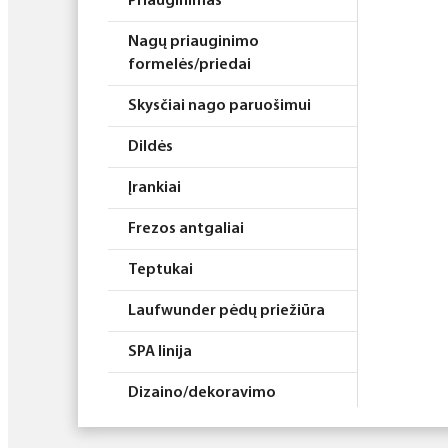
Priauginimas
Nagų priauginimo
formelės/priedai
Skysčiai nago paruošimui
Dildės
Įrankiai
Frezos antgaliai
Teptukai
Laufwunder pėdų priežiūra
SPA linija
Dizaino/dekoravimo
priemonės