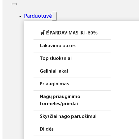
Elektros prietaisai
Higiena
Parduotuvė
Atributika
🛒 IŠPARDAVIMAS IKI -60%
Rinkiniai
Lakavimo bazės
Top sluoksniai
Geliniai lakai
Priauginimas
Nagų priauginimo
formelės/priedai
Skysčiai nago paruošimui
Dildės