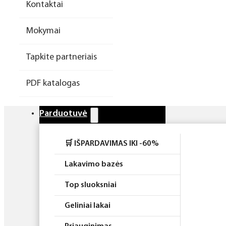
Kontaktai
Higiena
Mokymai
Atributika
Tapkite partneriais
Rinkiniai
PDF katalogas
Parduotuvė
🛒 IŠPARDAVIMAS IKI -60%
Lakavimo bazės
Top sluoksniai
Geliniai lakai