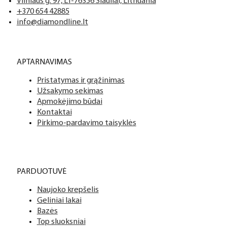
Vilniaus g. 97, LT-76356 Šiauliai, Lithuania
+370 654 42885
info@diamondline.lt
APTARNAVIMAS
Pristatymas ir grąžinimas
Užsakymo sekimas
Apmokėjimo būdai
Kontaktai
Pirkimo-pardavimo taisyklės
PARDUOTUVĖ
Naujoko krepšelis
Geliniai lakai
Bazės
Top sluoksniai