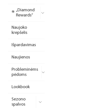
„Diamond
Rewards“
Naujoko
krepšelis
Išpardavimas
Naujienos
Probleminėms
pėdoms
Lookbook
Sezono
spalvos