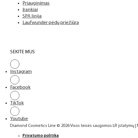
Priauginimas
Įrankiai
SPA linija
Laufwunder pėdų priežiūra
SEKITE MUS
Instagram
Facebook
TikTok
Youtube
Diamond Cosmetics Line © 2026 Visos teisės saugomos LR įstatymų |
Privatumo politika