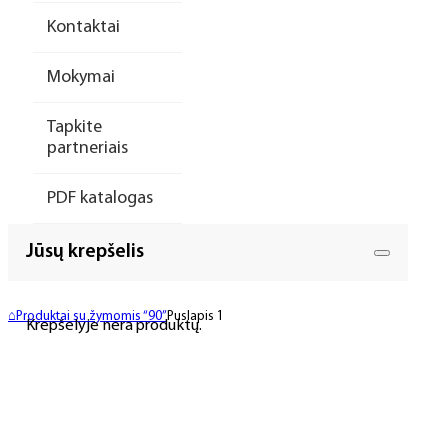
Kontaktai
Mokymai
Tapkite
partneriais
PDF katalogas
Jūsų krepšelis
⌂
Produktai su žymomis “90”
Puslapis 1
Krepšelyje nėra produktų.