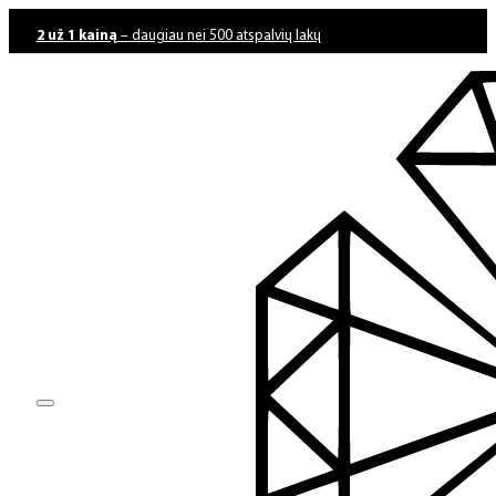
2 už 1 kainą
– daugiau nei 500 atspalvių lakų