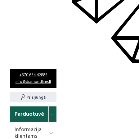
+370 654 42885
info@diamondline.lt
Prisijungti
Parduotuvė
Informacija
klientams