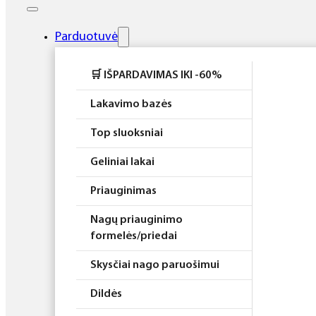
Elektros prietaisai
Higiena
Parduotuvė
Atributika
🛒 IŠPARDAVIMAS IKI -60%
Rinkiniai
Lakavimo bazės
Top sluoksniai
Geliniai lakai
Priauginimas
Nagų priauginimo
formelės/priedai
Skysčiai nago paruošimui
Dildės