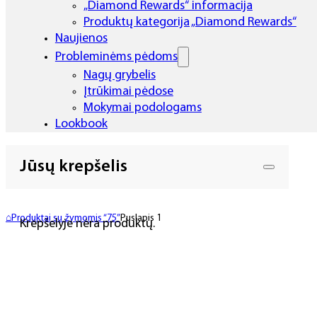
„Diamond Rewards“ informacija
Produktų kategorija „Diamond Rewards“
Naujienos
Probleminėms pėdoms
Nagų grybelis
Įtrūkimai pėdose
Mokymai podologams
Lookbook
Jūsų krepšelis
⌂
Produktai su žymomis “75”
Puslapis 1
Krepšelyje nėra produktų.