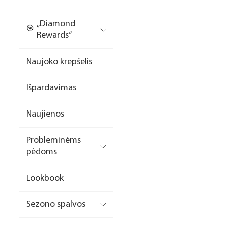
Nagų priauginimo
„Diamond
formelės/priedai
Rewards“
Skysčiai nago paruošimui
Naujoko krepšelis
Dildės
Išpardavimas
Įrankiai
Frezos antgaliai
Naujienos
Teptukai
Probleminėms
Laufwunder pėdų priežiūra
pėdoms
SPA linija
Lookbook
Dizaino/dekoravimo
priemonės
Sezono spalvos
Elektros prietaisai