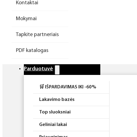
Kontaktai
Higiena
Mokymai
Atributika
Tapkite partneriais
Rinkiniai
PDF katalogas
Parduotuvė
🛒 IŠPARDAVIMAS IKI -60%
Lakavimo bazės
Top sluoksniai
Geliniai lakai