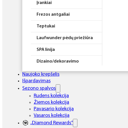
Įrankiai
Frezos antgaliai
Teptukai
Laufwunder pėdų priežiūra
SPA linija
Dizaino/dekoravimo
priemonės
Naujoko krepšelis
Elektros prietaisai
Išpardavimas
Sezono spalvos
Higiena
Rudens kolekcija
Žiemos kolekcija
Atributika
Pavasario kolekcija
Rinkiniai
Vasaros kolekcija
„Diamond Rewards“