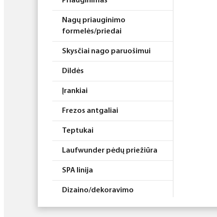
Priauginimas
Nagų priauginimo
formelės/priedai
Skysčiai nago paruošimui
Dildės
Įrankiai
Frezos antgaliai
Teptukai
Laufwunder pėdų priežiūra
SPA linija
Dizaino/dekoravimo
priemonės