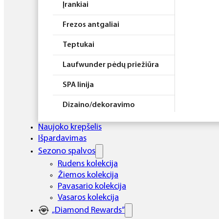
Įrankiai
Frezos antgaliai
Teptukai
Laufwunder pėdų priežiūra
SPA linija
Dizaino/dekoravimo
priemonės
Naujoko krepšelis
Elektros prietaisai
Išpardavimas
Sezono spalvos
Higiena
Rudens kolekcija
Žiemos kolekcija
Atributika
Pavasario kolekcija
Rinkiniai
Vasaros kolekcija
„Diamond Rewards“