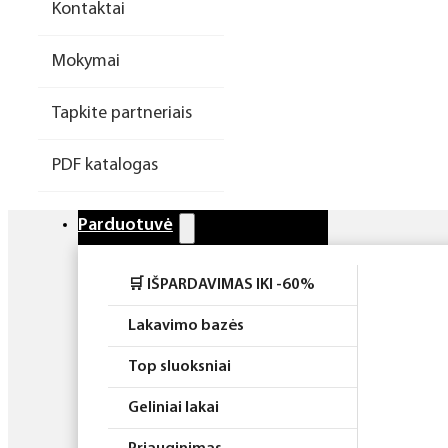
Kontaktai
Higiena
Mokymai
Atributika
Tapkite partneriais
Rinkiniai
PDF katalogas
Parduotuvė
🛒 IŠPARDAVIMAS IKI -60%
Lakavimo bazės
Top sluoksniai
Geliniai lakai