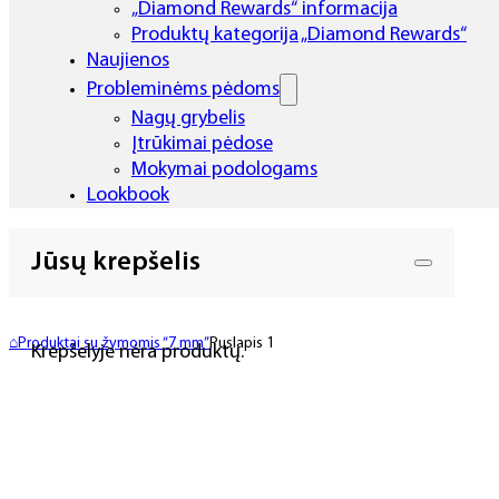
„Diamond Rewards“ informacija
Produktų kategorija „Diamond Rewards“
Naujienos
Probleminėms pėdoms
Nagų grybelis
Įtrūkimai pėdose
Mokymai podologams
Lookbook
Jūsų krepšelis
⌂
Produktai su žymomis “7 mm”
Puslapis 1
Krepšelyje nėra produktų.