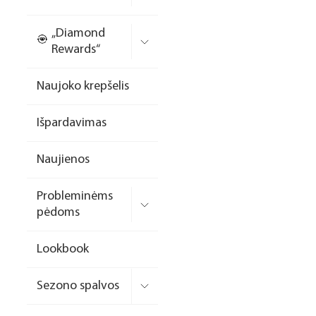
Nagų priauginimo
„Diamond
formelės/priedai
Rewards“
Skysčiai nago paruošimui
Naujoko krepšelis
Dildės
Išpardavimas
Įrankiai
Frezos antgaliai
Naujienos
Teptukai
Probleminėms
Laufwunder pėdų priežiūra
pėdoms
SPA linija
Lookbook
Dizaino/dekoravimo
priemonės
Sezono spalvos
Elektros prietaisai