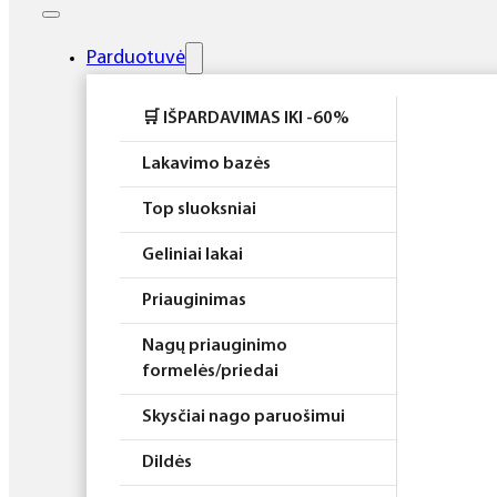
Elektros prietaisai
Higiena
Parduotuvė
Atributika
🛒 IŠPARDAVIMAS IKI -60%
Rinkiniai
Lakavimo bazės
Top sluoksniai
Geliniai lakai
Priauginimas
Nagų priauginimo
formelės/priedai
Skysčiai nago paruošimui
Dildės