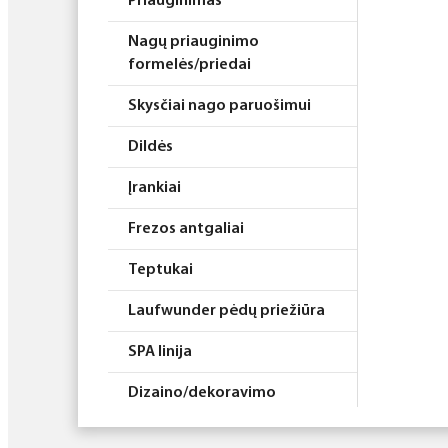
Priauginimas
Nagų priauginimo
formelės/priedai
Skysčiai nago paruošimui
Dildės
Įrankiai
Frezos antgaliai
Teptukai
Laufwunder pėdų priežiūra
SPA linija
Dizaino/dekoravimo
priemonės