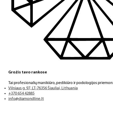
Grožis tavo rankose
Tai profesionalių manikiūro, pedikiūro ir podologijos priemoni
Vilniaus g. 97, LT-76356 Šiauliai, Lithuania
+370 654 42885
info@diamondline.lt