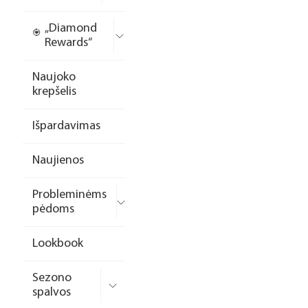
„Diamond
Rewards“
Naujoko
krepšelis
Išpardavimas
Naujienos
Probleminėms
pėdoms
Lookbook
Sezono
spalvos