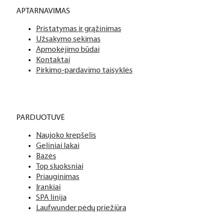
APTARNAVIMAS
Pristatymas ir grąžinimas
Užsakymo sekimas
Apmokėjimo būdai
Kontaktai
Pirkimo-pardavimo taisyklės
PARDUOTUVĖ
Naujoko krepšelis
Geliniai lakai
Bazės
Top sluoksniai
Priauginimas
Įrankiai
SPA linija
Laufwunder pėdų priežiūra