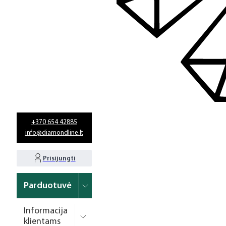
+370 654 42885
info@diamondline.lt
Prisijungti
Parduotuvė
Informacija
klientams