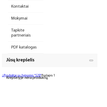
Kontaktai
Mokymai
Tapkite
partneriais
PDF katalogas
Jūsų krepšelis
⌂
Produktai su žymomis “529”
Puslapis 1
Krepšelyje nėra produktų.