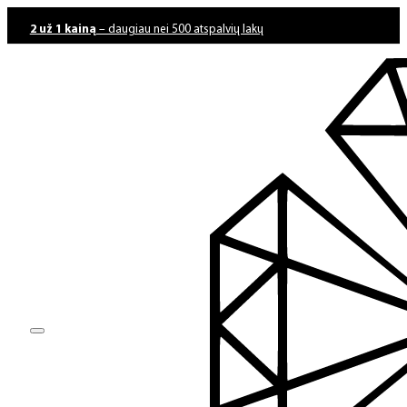
2 už 1 kainą
– daugiau nei 500 atspalvių lakų