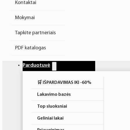
Kontaktai
Higiena
Mokymai
Atributika
Tapkite partneriais
Rinkiniai
PDF katalogas
Parduotuvė
🛒 IŠPARDAVIMAS IKI -60%
Lakavimo bazės
Top sluoksniai
Geliniai lakai