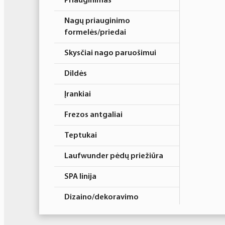
Priauginimas
Nagų priauginimo
formelės/priedai
Skysčiai nago paruošimui
Dildės
Įrankiai
Frezos antgaliai
Teptukai
Laufwunder pėdų priežiūra
SPA linija
Dizaino/dekoravimo
priemonės