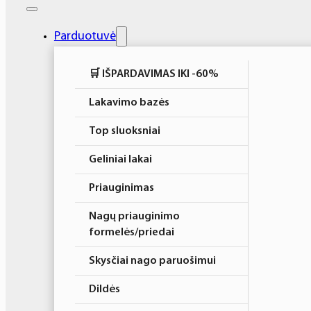
Elektros prietaisai
Higiena
Parduotuvė
Atributika
🛒 IŠPARDAVIMAS IKI -60%
Rinkiniai
Lakavimo bazės
Top sluoksniai
Geliniai lakai
Priauginimas
Nagų priauginimo
formelės/priedai
Skysčiai nago paruošimui
Dildės