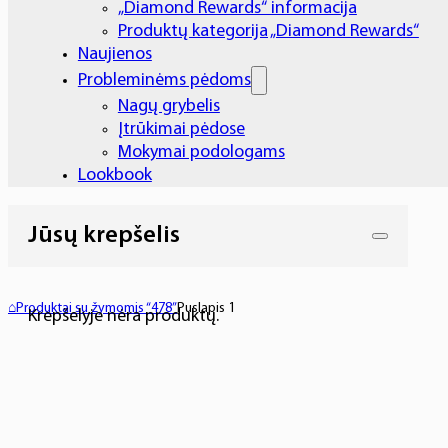
„Diamond Rewards“ informacija
Produktų kategorija „Diamond Rewards“
Naujienos
Probleminėms pėdoms
Nagų grybelis
Įtrūkimai pėdose
Mokymai podologams
Lookbook
Jūsų krepšelis
⌂
Produktai su žymomis “478”
Puslapis 1
Krepšelyje nėra produktų.