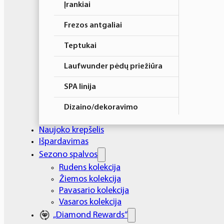
Įrankiai
Frezos antgaliai
Teptukai
Laufwunder pėdų priežiūra
SPA linija
Dizaino/dekoravimo
priemonės
Naujoko krepšelis
Elektros prietaisai
Išpardavimas
Sezono spalvos
Higiena
Rudens kolekcija
Žiemos kolekcija
Atributika
Pavasario kolekcija
Rinkiniai
Vasaros kolekcija
„Diamond Rewards“