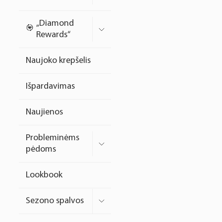
Nagų priauginimo
„Diamond
formelės/priedai
Rewards“
Skysčiai nago paruošimui
Naujoko krepšelis
Dildės
Išpardavimas
Įrankiai
Frezos antgaliai
Naujienos
Teptukai
Probleminėms
Laufwunder pėdų priežiūra
pėdoms
SPA linija
Lookbook
Dizaino/dekoravimo
priemonės
Sezono spalvos
Elektros prietaisai