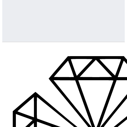
Greitas pristatymas
Visus produktus turime vietoje ir pristatome visoje Lietuvoje
…
Klientų aptarnavimas
Jeigu turite klausimų ar iškilo problemų su užsakymu, mus pas
Aukštos kokybės produkcija
Mes siūlome tik aukščiausios kokybės produktus nagams, ka
Platus prekių katalogas