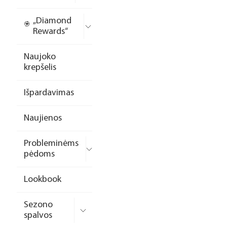
„Diamond
Rewards“
Naujoko
krepšelis
Išpardavimas
Naujienos
Probleminėms
pėdoms
Lookbook
Sezono
spalvos