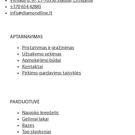
Tai profesionalių manikiūro, pedikiūro ir podologijos priemoni
Mes siūlome tik aukščiausios kokybės produktus nagams, ka
Vilniaus g. 97, LT-76356 Šiauliai, Lithuania
+370 654 42885
info@diamondline.lt
Platus prekių katalogas
APTARNAVIMAS
Turime daugiau nei 3000 produktų visiems Jūsų poreikiams – nu
Pristatymas ir grąžinimas
PDF katalogas
Užsakymo sekimas
Apmokėjimo būdai
Kontaktai
Pirkimo-pardavimo taisyklės
PARDUOTUVĖ
Naujoko krepšelis
Geliniai lakai
Bazės