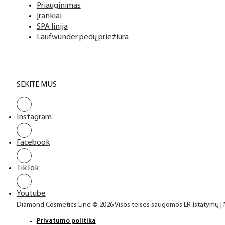
Top sluoksniai
Priauginimas
Įrankiai
SPA linija
Laufwunder pėdų priežiūra
SEKITE MUS
Instagram
Facebook
TikTok
Youtube
Diamond Cosmetics Line © 2026 Visos teisės saugomos LR įstatymų |