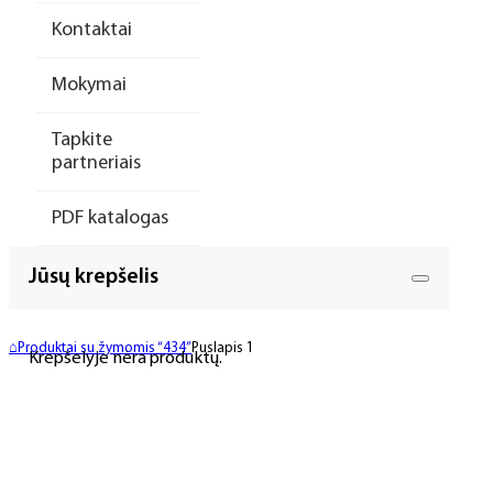
Kontaktai
Mokymai
Tapkite
partneriais
PDF katalogas
Jūsų krepšelis
⌂
Produktai su žymomis “434”
Puslapis 1
Krepšelyje nėra produktų.