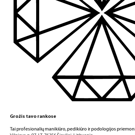
Turime daugiau nei 3000 produktų visiems Jūsų poreikiams – nu
PDF katalogas
Greitas pristatymas
Visus produktus turime vietoje ir pristatome visoje Lietuvoje
Klientų aptarnavimas
Jeigu turite klausimų ar iškilo problemų su užsakymu, mus pas
Grožis tavo rankose
Aukštos kokybės produkcija