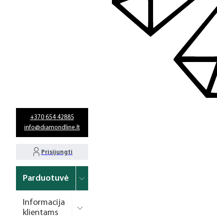
+370 654 42885
info@diamondline.lt
Prisijungti
Parduotuvė
Informacija
klientams