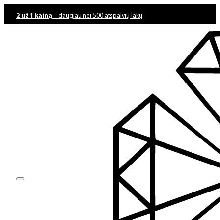
2 už 1 kainą
– daugiau nei 500 atspalvių lakų