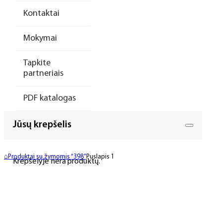
Kontaktai
Mokymai
Tapkite
partneriais
PDF katalogas
Jūsų krepšelis
⌂
Produktai su žymomis “398”
Puslapis 1
Krepšelyje nėra produktų.