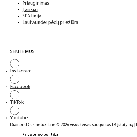
Priauginimas
Įrankiai
SPA linija
Laufwunder pėdų priežiūra
SEKITE MUS
Instagram
Facebook
TikTok
Youtube
Diamond Cosmetics Line © 2026 Visos teisės saugomos LR įstatymų |
Privatumo politika