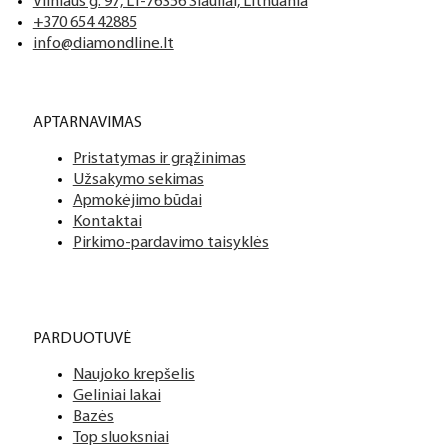
Vilniaus g. 97, LT-76356 Šiauliai, Lithuania
+370 654 42885
info@diamondline.lt
APTARNAVIMAS
Pristatymas ir grąžinimas
Užsakymo sekimas
Apmokėjimo būdai
Kontaktai
Pirkimo-pardavimo taisyklės
PARDUOTUVĖ
Naujoko krepšelis
Geliniai lakai
Bazės
Top sluoksniai