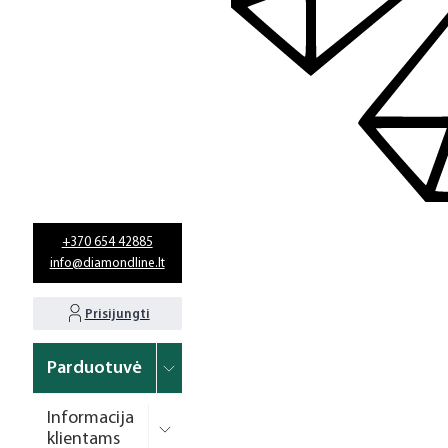
+370 654 42885
info@diamondline.lt
Prisijungti
Parduotuvė
Informacija
klientams