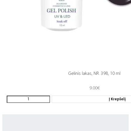
Gelinis lakas, NR. 398, 10 ml
9.00
€
Į Krepšelį