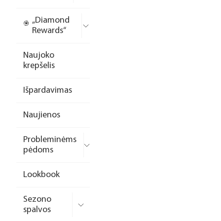
„Diamond
Rewards“
Naujoko
krepšelis
Išpardavimas
Naujienos
Probleminėms
pėdoms
Lookbook
Sezono
spalvos