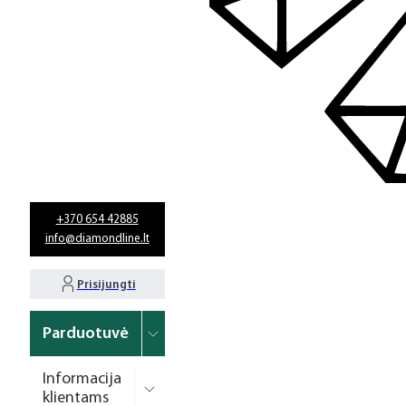
+370 654 42885
info@diamondline.lt
Prisijungti
Parduotuvė
Informacija
klientams