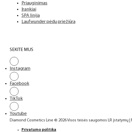
Priauginimas
Įrankiai
SPA linija
Laufwunder pėdų priežiūra
SEKITE MUS
Instagram
Facebook
TikTok
Youtube
Diamond Cosmetics Line © 2026 Visos teisės saugomos LR įstatymų |
Privatumo politika