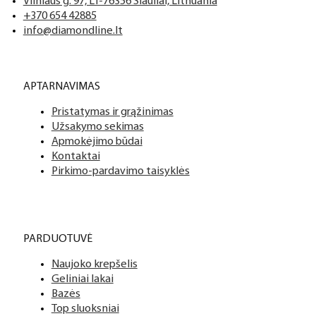
Vilniaus g. 97, LT-76356 Šiauliai, Lithuania
+370 654 42885
info@diamondline.lt
APTARNAVIMAS
Pristatymas ir grąžinimas
Užsakymo sekimas
Apmokėjimo būdai
Kontaktai
Pirkimo-pardavimo taisyklės
PARDUOTUVĖ
Naujoko krepšelis
Geliniai lakai
Bazės
Top sluoksniai