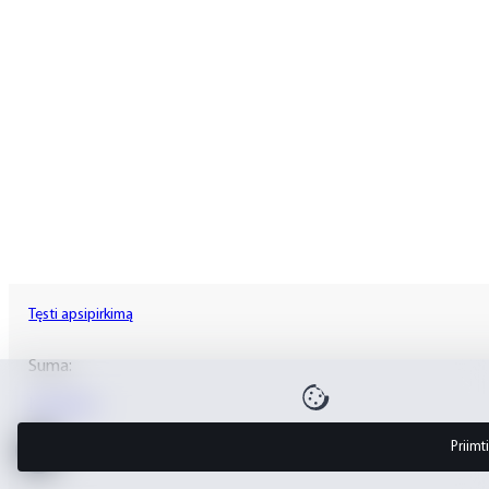
Tęsti apsipirkimą
Suma:
Krepšelis
Priimt