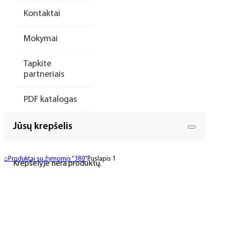
Kontaktai
Mokymai
Tapkite
partneriais
PDF katalogas
Jūsų krepšelis
⌂
Produktai su žymomis “389”
Puslapis 1
Krepšelyje nėra produktų.