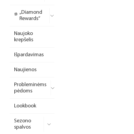
„Diamond
Rewards“
Naujoko
krepšelis
Išpardavimas
Naujienos
Probleminėms
pėdoms
Lookbook
Sezono
spalvos