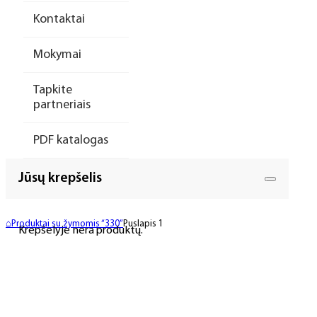
Kontaktai
Mokymai
Tapkite
partneriais
PDF katalogas
Jūsų krepšelis
⌂
Produktai su žymomis “330”
Puslapis 1
Krepšelyje nėra produktų.