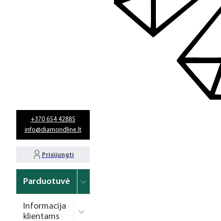
+370 654 42885
info@diamondline.lt
Prisijungti
Parduotuvė
Informacija
klientams