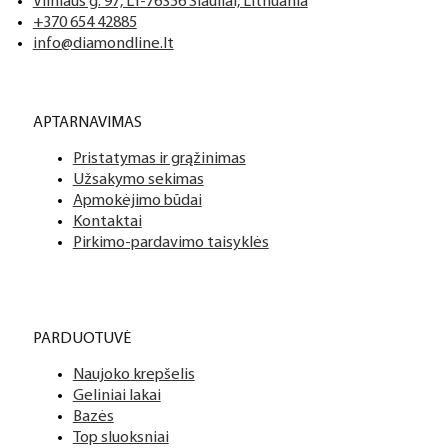
Vilniaus g. 97, LT-76356 Šiauliai, Lithuania
+370 654 42885
info@diamondline.lt
APTARNAVIMAS
Pristatymas ir grąžinimas
Užsakymo sekimas
Apmokėjimo būdai
Kontaktai
Pirkimo-pardavimo taisyklės
PARDUOTUVĖ
Naujoko krepšelis
Geliniai lakai
Bazės
Top sluoksniai