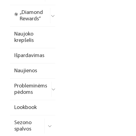
„Diamond
Rewards“
Naujoko
krepšelis
Išpardavimas
Naujienos
Probleminėms
pėdoms
Lookbook
Sezono
spalvos