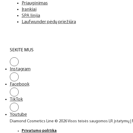
Priauginimas
Įrankiai
SPA linija
Laufwunder pėdų priežiūra
SEKITE MUS
Instagram
Facebook
TikTok
Youtube
Diamond Cosmetics Line © 2026 Visos teisės saugomos LR įstatymų |
Privatumo politika