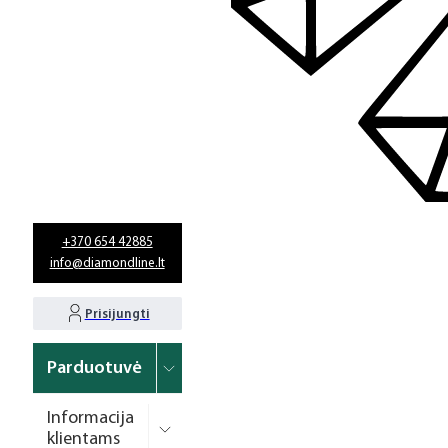
+370 654 42885
info@diamondline.lt
Prisijungti
Parduotuvė
Informacija
klientams