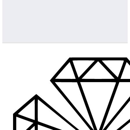
Greitas pristatymas
Visus produktus turime vietoje ir pristatome visoje Lietuvoje
…
Klientų aptarnavimas
Jeigu turite klausimų ar iškilo problemų su užsakymu, mus pas
Aukštos kokybės produkcija
Mes siūlome tik aukščiausios kokybės produktus nagams, ka
Platus prekių katalogas