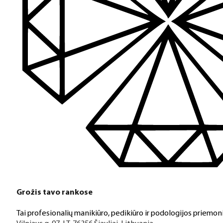
Turime daugiau nei 3000 produktų visiems Jūsų poreikiams – nu
PDF katalogas
Greitas pristatymas
Visus produktus turime vietoje ir pristatome visoje Lietuvoje
Klientų aptarnavimas
Jeigu turite klausimų ar iškilo problemų su užsakymu, mus pas
Grožis tavo rankose
Aukštos kokybės produkcija