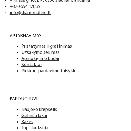
Tai profesionalių manikiūro, pedikiūro ir podologijos priemoni
Mes siūlome tik aukščiausios kokybės produktus nagams, ka
Vilniaus g. 97, LT-76356 Šiauliai, Lithuania
+370 654 42885
info@diamondline.lt
Platus prekių katalogas
APTARNAVIMAS
Turime daugiau nei 3000 produktų visiems Jūsų poreikiams – nu
Pristatymas ir grąžinimas
PDF katalogas
Užsakymo sekimas
Apmokėjimo būdai
Kontaktai
Pirkimo-pardavimo taisyklės
PARDUOTUVĖ
Naujoko krepšelis
Geliniai lakai
Bazės