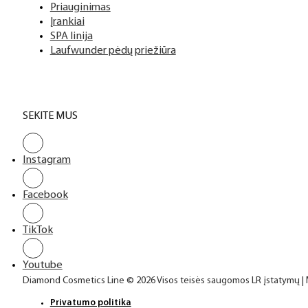
Top sluoksniai
Priauginimas
Įrankiai
SPA linija
Laufwunder pėdų priežiūra
SEKITE MUS
Instagram
Facebook
TikTok
Youtube
Diamond Cosmetics Line © 2026 Visos teisės saugomos LR įstatymų |