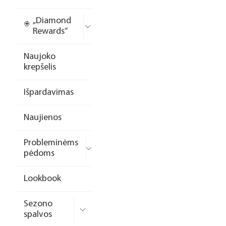
„Diamond
Rewards“
Naujoko
krepšelis
Išpardavimas
Naujienos
Probleminėms
pėdoms
Lookbook
Sezono
spalvos