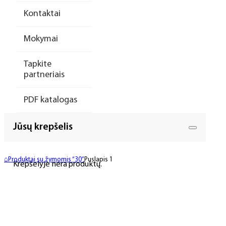
Kontaktai
Mokymai
Tapkite
partneriais
PDF katalogas
Jūsų krepšelis
⌂
Produktai su žymomis “30”
Puslapis 1
Krepšelyje nėra produktų.