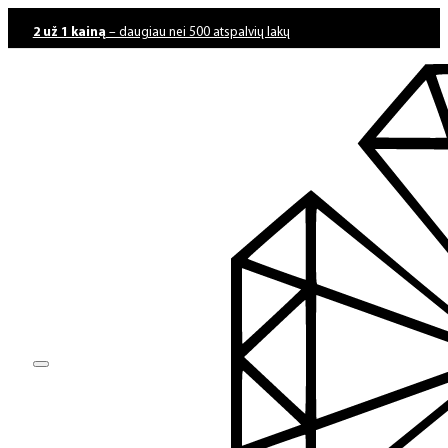
2 už 1 kainą
– daugiau nei 500 atspalvių lakų