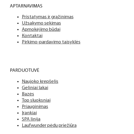
APTARNAVIMAS
Pristatymas ir grąžinimas
Užsakymo sekimas
Apmokėjimo būdai
Kontaktai
Pirkimo-pardavimo taisyklės
PARDUOTUVĖ
Naujoko krepšelis
Geliniai lakai
Bazės
Top sluoksniai
Priauginimas
Įrankiai
SPA linija
Laufwunder pėdų priežiūra