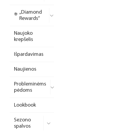
„Diamond
Rewards“
Naujoko
krepšelis
Išpardavimas
Naujienos
Probleminėms
pėdoms
Lookbook
Sezono
spalvos