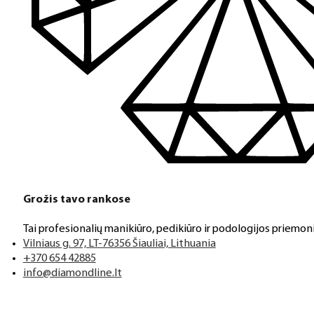
Grožis tavo rankose
Tai profesionalių manikiūro, pedikiūro ir podologijos priemoni
Vilniaus g. 97, LT-76356 Šiauliai, Lithuania
+370 654 42885
info@diamondline.lt