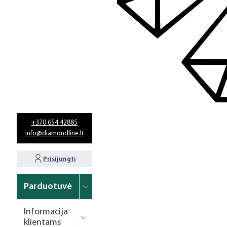
+370 654 42885
info@diamondline.lt
Prisijungti
Parduotuvė
Informacija
klientams