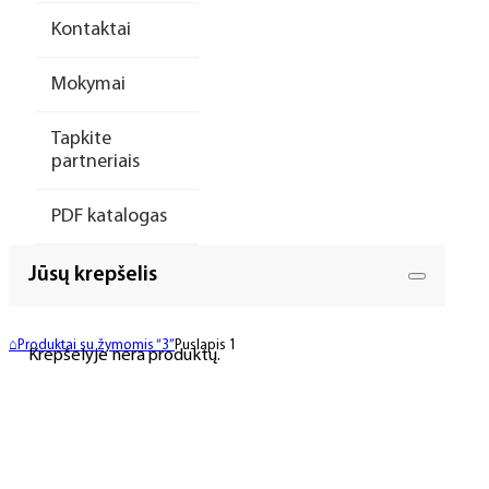
Kontaktai
Mokymai
Tapkite
partneriais
PDF katalogas
Jūsų krepšelis
⌂
Produktai su žymomis “3”
Puslapis 1
Krepšelyje nėra produktų.