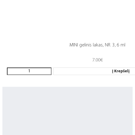
MINI gelinis lakas, NR. 3, 6 ml
7.00
€
Į Krepšelį