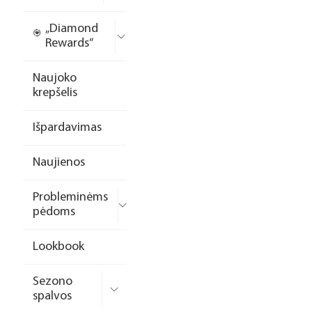
„Diamond
Rewards“
Naujoko
krepšelis
Išpardavimas
Naujienos
Probleminėms
pėdoms
Lookbook
Sezono
spalvos