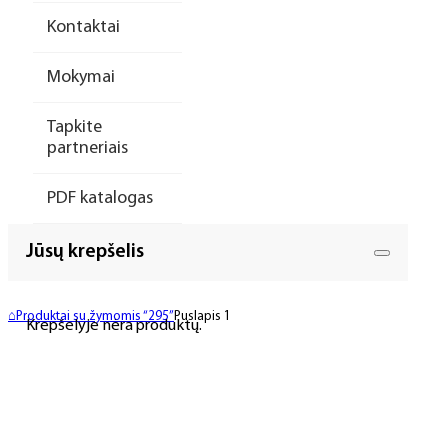
Kontaktai
Mokymai
Tapkite
partneriais
PDF katalogas
Jūsų krepšelis
⌂
Produktai su žymomis “295”
Puslapis 1
Krepšelyje nėra produktų.