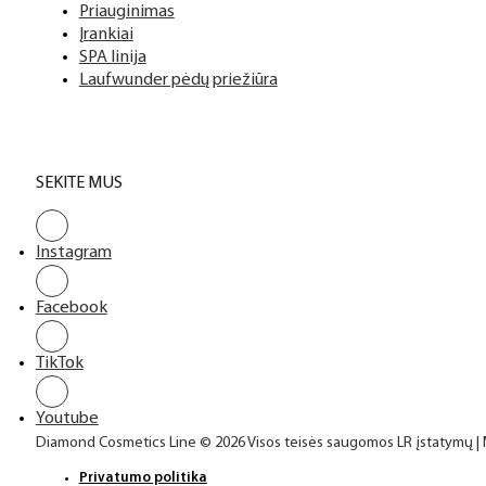
Priauginimas
Įrankiai
SPA linija
Laufwunder pėdų priežiūra
SEKITE MUS
Instagram
Facebook
TikTok
Youtube
Diamond Cosmetics Line © 2026 Visos teisės saugomos LR įstatymų |
Privatumo politika