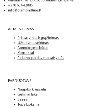
Vilniaus g. 97, LT-76356 Šiauliai, Lithuania
+370 654 42885
info@diamondline.lt
APTARNAVIMAS
Pristatymas ir grąžinimas
Užsakymo sekimas
Apmokėjimo būdai
Kontaktai
Pirkimo-pardavimo taisyklės
PARDUOTUVĖ
Naujoko krepšelis
Geliniai lakai
Bazės
Top sluoksniai