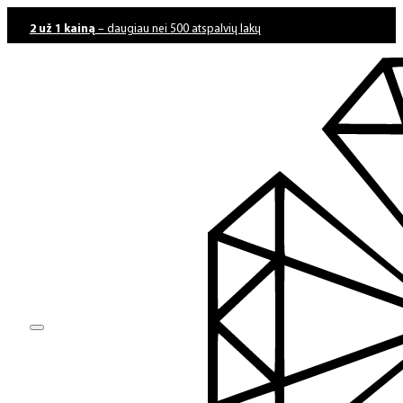
2 už 1 kainą
– daugiau nei 500 atspalvių lakų