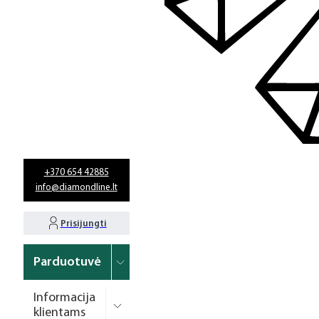
+370 654 42885
info@diamondline.lt
Prisijungti
Parduotuvė
Informacija
klientams