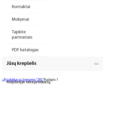
Kontaktai
Mokymai
Tapkite
partneriais
PDF katalogas
Jūsų krepšelis
⌂
Produktai su žymomis “281”
Puslapis 1
Krepšelyje nėra produktų.