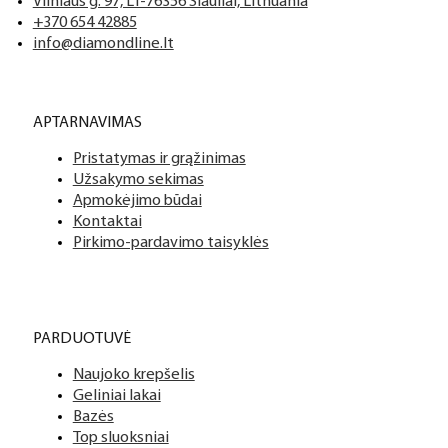
Vilniaus g. 97, LT-76356 Šiauliai, Lithuania
+370 654 42885
info@diamondline.lt
APTARNAVIMAS
Pristatymas ir grąžinimas
Užsakymo sekimas
Apmokėjimo būdai
Kontaktai
Pirkimo-pardavimo taisyklės
PARDUOTUVĖ
Naujoko krepšelis
Geliniai lakai
Bazės
Top sluoksniai