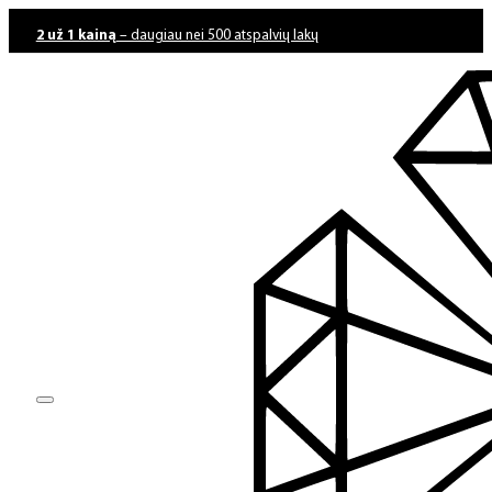
2 už 1 kainą
– daugiau nei 500 atspalvių lakų