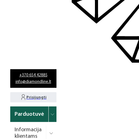
+370 654 42885
info@diamondline.lt
Prisijungti
Parduotuvė
Informacija
klientams