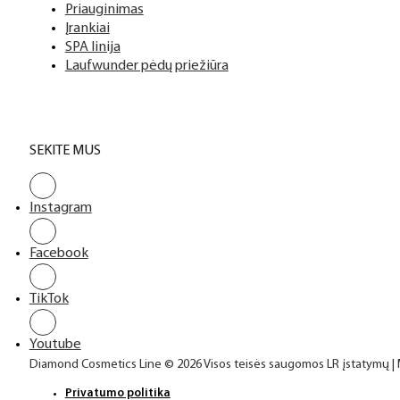
Priauginimas
Įrankiai
SPA linija
Laufwunder pėdų priežiūra
SEKITE MUS
Instagram
Facebook
TikTok
Youtube
Diamond Cosmetics Line © 2026 Visos teisės saugomos LR įstatymų |
Privatumo politika