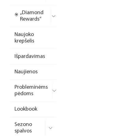
„Diamond
Rewards“
Naujoko
krepšelis
Išpardavimas
Naujienos
Probleminėms
pėdoms
Lookbook
Sezono
spalvos