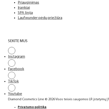
Top sluoksniai
Priauginimas
Įrankiai
SPA linija
Laufwunder pėdų priežiūra
SEKITE MUS
Instagram
Facebook
TikTok
Youtube
Diamond Cosmetics Line © 2026 Visos teisės saugomos LR įstatymų |