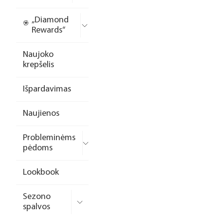
„Diamond
Rewards“
Naujoko
krepšelis
Išpardavimas
Naujienos
Probleminėms
pėdoms
Lookbook
Sezono
spalvos