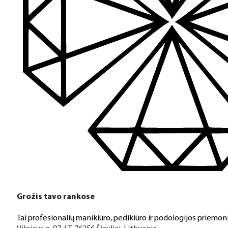
Turime daugiau nei 3000 produktų visiems Jūsų poreikiams – nu
PDF katalogas
Greitas pristatymas
Visus produktus turime vietoje ir pristatome visoje Lietuvoje
Klientų aptarnavimas
Jeigu turite klausimų ar iškilo problemų su užsakymu, mus pas
Grožis tavo rankose
Aukštos kokybės produkcija