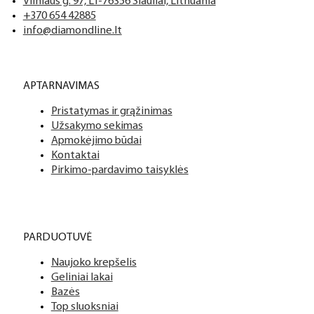
Tai profesionalių manikiūro, pedikiūro ir podologijos priemoni
Mes siūlome tik aukščiausios kokybės produktus nagams, ka
Vilniaus g. 97, LT-76356 Šiauliai, Lithuania
+370 654 42885
info@diamondline.lt
Platus prekių katalogas
APTARNAVIMAS
Turime daugiau nei 3000 produktų visiems Jūsų poreikiams – nu
Pristatymas ir grąžinimas
PDF katalogas
Užsakymo sekimas
Apmokėjimo būdai
Kontaktai
Pirkimo-pardavimo taisyklės
PARDUOTUVĖ
Naujoko krepšelis
Geliniai lakai
Bazės