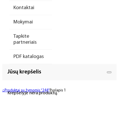
Kontaktai
Mokymai
Tapkite
partneriais
PDF katalogas
Jūsų krepšelis
⌂
Produktai su žymomis “244”
Puslapis 1
Krepšelyje nėra produktų.