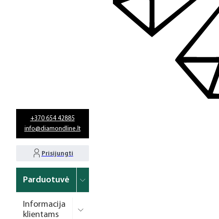
+370 654 42885
info@diamondline.lt
Prisijungti
Parduotuvė
Informacija
klientams