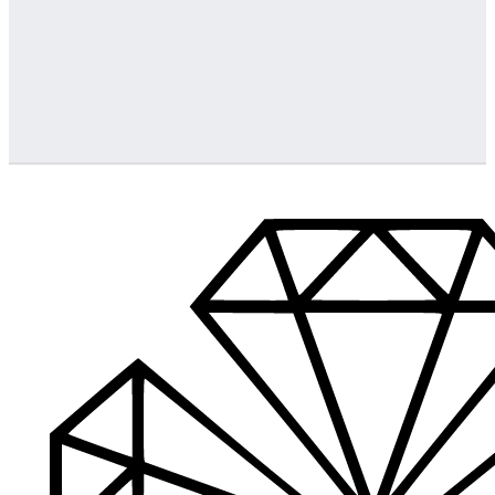
Greitas pristatymas
Visus produktus turime vietoje ir pristatome visoje Lietuvoje
…
Klientų aptarnavimas
Jeigu turite klausimų ar iškilo problemų su užsakymu, mus pas
Aukštos kokybės produkcija
Mes siūlome tik aukščiausios kokybės produktus nagams, ka
Platus prekių katalogas