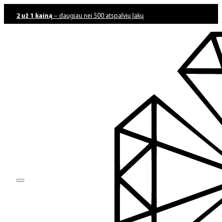
2 už 1 kainą
– daugiau nei 500 atspalvių lakų