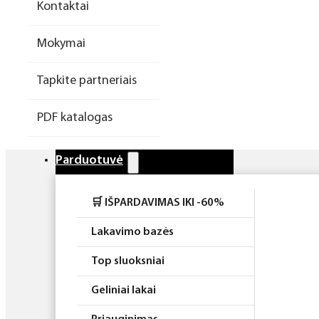
Kontaktai
Higiena
Mokymai
Atributika
Tapkite partneriais
Rinkiniai
PDF katalogas
Parduotuvė
🛒 IŠPARDAVIMAS IKI -60%
Lakavimo bazės
Top sluoksniai
Geliniai lakai