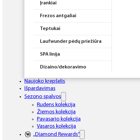
Įrankiai
Frezos antgaliai
Teptukai
Laufwunder pėdų priežiūra
SPA linija
Dizaino/dekoravimo
priemonės
Naujoko krepšelis
Elektros prietaisai
Išpardavimas
Sezono spalvos
Higiena
Rudens kolekcija
Žiemos kolekcija
Atributika
Pavasario kolekcija
Rinkiniai
Vasaros kolekcija
„Diamond Rewards“