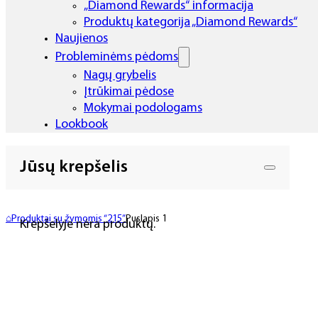
„Diamond Rewards“ informacija
Produktų kategorija „Diamond Rewards“
Naujienos
Probleminėms pėdoms
Nagų grybelis
Įtrūkimai pėdose
Mokymai podologams
Lookbook
Jūsų krepšelis
⌂
Produktai su žymomis “215”
Puslapis 1
Krepšelyje nėra produktų.