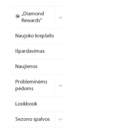
Nagų priauginimo
„Diamond
formelės/priedai
Rewards“
Skysčiai nago paruošimui
Naujoko krepšelis
Dildės
Išpardavimas
Įrankiai
Frezos antgaliai
Naujienos
Teptukai
Probleminėms
Laufwunder pėdų priežiūra
pėdoms
SPA linija
Lookbook
Dizaino/dekoravimo
priemonės
Sezono spalvos
Elektros prietaisai