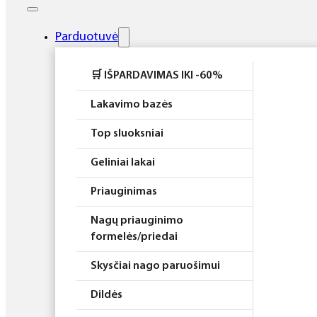
Elektros prietaisai
Higiena
Parduotuvė
Atributika
🛒 IŠPARDAVIMAS IKI -60%
Rinkiniai
Lakavimo bazės
Top sluoksniai
Geliniai lakai
Priauginimas
Nagų priauginimo
formelės/priedai
Skysčiai nago paruošimui
Dildės