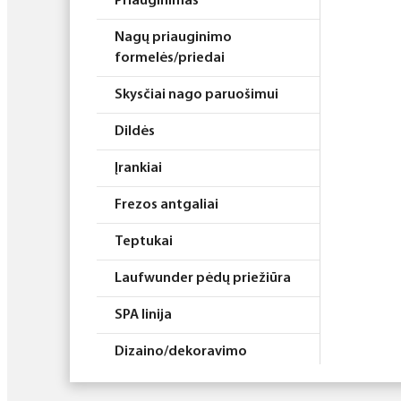
Priauginimas
Nagų priauginimo
formelės/priedai
Skysčiai nago paruošimui
Dildės
Įrankiai
Frezos antgaliai
Teptukai
Laufwunder pėdų priežiūra
SPA linija
Dizaino/dekoravimo
priemonės